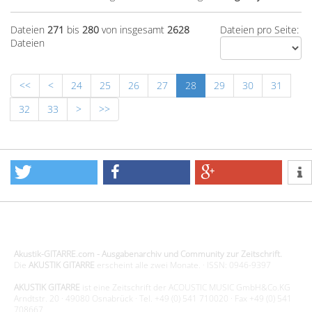
Dateien
271
bis
280
von insgesamt
2628
Dateien pro Seite:
Dateien
<<
<
24
25
26
27
28
29
30
31
32
33
>
>>
Design - Gestaltung - Umsetzung ©20015 MORENO media-it
Akustik-GITARRE.com - Ausgabenarchiv und Community zur Zeitschrift.
Die
AKUSTIK GITARRE
erscheint alle zwei Monate. · ISSN: 0946-9397
AKUSTIK GITARRE
ist eine Zeitschrift der ACOUSTIC MUSIC GmbH&Co.KG
Arndtstr. 20 · 49080 Osnabrück · Tel. +49 (0) 541 710020 · Fax +49 (0) 541
708667