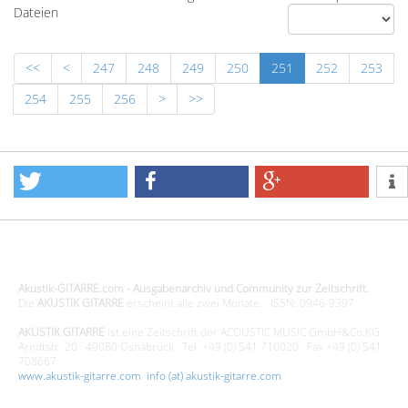
Dateien
<<
<
247
248
249
250
251
252
253
254
255
256
>
>>
Design - Gestaltung - Umsetzung ©20015 MORENO media-it
Akustik-GITARRE.com - Ausgabenarchiv und Community zur Zeitschrift.
Die
AKUSTIK GITARRE
erscheint alle zwei Monate. · ISSN: 0946-9397
AKUSTIK GITARRE
ist eine Zeitschrift der ACOUSTIC MUSIC GmbH&Co.KG
Arndtstr. 20 · 49080 Osnabrück · Tel. +49 (0) 541 710020 · Fax +49 (0) 541
708667
www.akustik-gitarre.com
·
info (at) akustik-gitarre.com