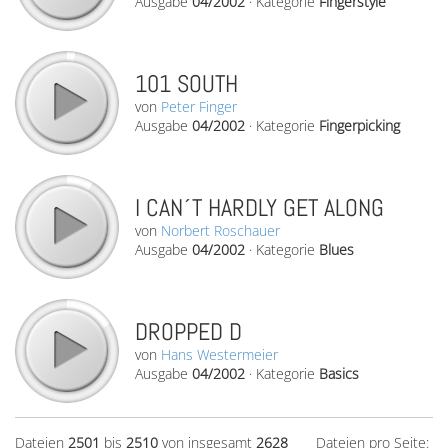
Ausgabe
04/2002
·
Kategorie
Fingerstyle
101 SOUTH
von
Peter Finger
Ausgabe
04/2002
·
Kategorie
Fingerpicking
I CAN´T HARDLY GET ALONG
von
Norbert Roschauer
Ausgabe
04/2002
·
Kategorie
Blues
DROPPED D
von
Hans Westermeier
Ausgabe
04/2002
·
Kategorie
Basics
Dateien
2501
bis
2510
von insgesamt
2628
Dateien pro Seite: