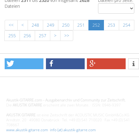
Dateien
2511
bis
2520
von insgesamt
2628
Dateien pro Seite:
Dateien
<<
<
248
249
250
251
252
253
254
255
256
257
>
>>
Design - Gestaltung - Umsetzung ©20015 MORENO media-it
Akustik-GITARRE.com - Ausgabenarchiv und Community zur Zeitschrift.
Die
AKUSTIK GITARRE
erscheint alle zwei Monate. · ISSN: 0946-9397
AKUSTIK GITARRE
ist eine Zeitschrift der ACOUSTIC MUSIC GmbH&Co.KG
Arndtstr. 20 · 49080 Osnabrück · Tel. +49 (0) 541 710020 · Fax +49 (0) 541
708667
www.akustik-gitarre.com
·
info (at) akustik-gitarre.com