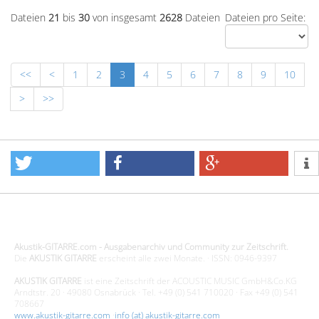
Dateien
21
bis
30
von insgesamt
2628
Dateien
Dateien pro Seite:
<<
<
1
2
3
4
5
6
7
8
9
10
>
>>
Design - Gestaltung - Umsetzung ©20015 MORENO media-it
Akustik-GITARRE.com - Ausgabenarchiv und Community zur Zeitschrift.
Die
AKUSTIK GITARRE
erscheint alle zwei Monate. · ISSN: 0946-9397
AKUSTIK GITARRE
ist eine Zeitschrift der ACOUSTIC MUSIC GmbH&Co.KG
Arndtstr. 20 · 49080 Osnabrück · Tel. +49 (0) 541 710020 · Fax +49 (0) 541
708667
www.akustik-gitarre.com
·
info (at) akustik-gitarre.com