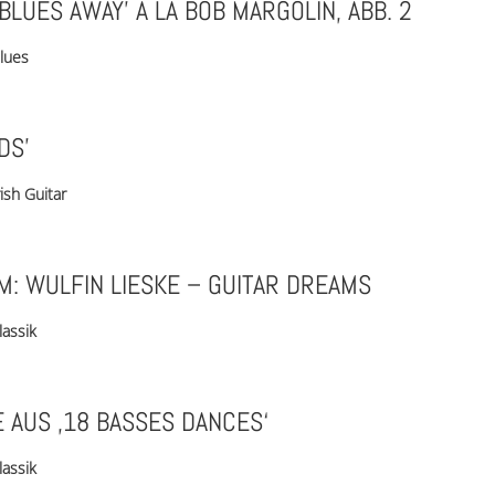
 BLUES AWAY’ À LA BOB MARGOLIN, ABB. 2
lues
DS’
rish Guitar
: WULFIN LIESKE – GUITAR DREAMS
lassik
 AUS ‚18 BASSES DANCES‘
lassik