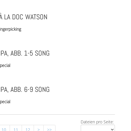
 À LA DOC WATSON
ingerpicking
PA, ABB. 1-5 SONG
pecial
PA, ABB. 6-9 SONG
pecial
Dateien pro Seite:
10
11
12
>
>>