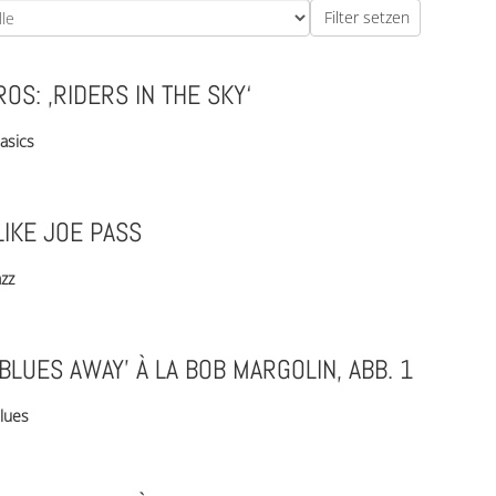
OS: ‚RIDERS IN THE SKY‘
asics
LIKE JOE PASS
azz
 BLUES AWAY’ À LA BOB MARGOLIN, ABB. 1
lues