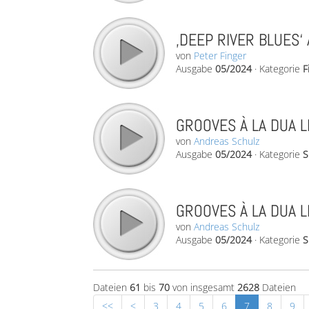
‚DEEP RIVER BLUES‘
von
Peter Finger
Ausgabe
05/2024
·
Kategorie
F
GROOVES À LA DUA LI
von
Andreas Schulz
Ausgabe
05/2024
·
Kategorie
S
GROOVES À LA DUA LI
von
Andreas Schulz
Ausgabe
05/2024
·
Kategorie
S
Dateien
61
bis
70
von insgesamt
2628
Dateien
<<
<
3
4
5
6
7
8
9