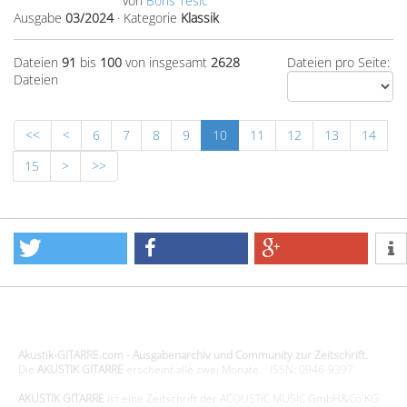
von
Boris Tesic
Ausgabe
03/2024
·
Kategorie
Klassik
Dateien
91
bis
100
von insgesamt
2628
Dateien pro Seite:
Dateien
<<
<
6
7
8
9
10
11
12
13
14
15
>
>>
Design - Gestaltung - Umsetzung ©20015 MORENO media-it
Akustik-GITARRE.com - Ausgabenarchiv und Community zur Zeitschrift.
Die
AKUSTIK GITARRE
erscheint alle zwei Monate. · ISSN: 0946-9397
AKUSTIK GITARRE
ist eine Zeitschrift der ACOUSTIC MUSIC GmbH&Co.KG