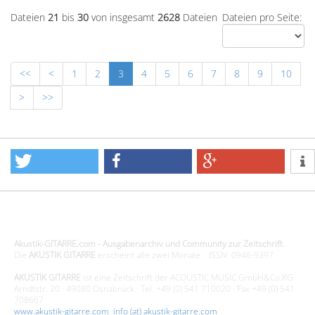
Dateien
21
bis
30
von insgesamt
2628
Dateien
Dateien pro Seite:
<<
<
1
2
3
4
5
6
7
8
9
10
>
>>
Design - Gestaltung - Umsetzung ©20015 MORENO media-it
Akustik-GITARRE.com - Ausgabenarchiv und Community zur Zeitschrift.
Die
AKUSTIK GITARRE
erscheint alle zwei Monate. · ISSN: 0946-9397
AKUSTIK GITARRE
ist eine Zeitschrift der ACOUSTIC MUSIC GmbH&Co.KG
Arndtstr. 20 · 49080 Osnabrück · Tel. +49 (0) 541 710020 · Fax +49 (0) 541
708667
www.akustik-gitarre.com
·
info (at) akustik-gitarre.com