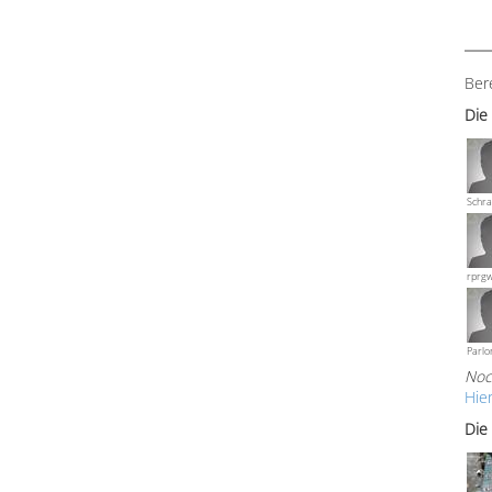
Ber
Die
Schra
rprg
Parlo
Noc
Hie
Die