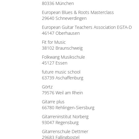
80336 München
European Blues & Roots Masterclass
29640 Schneverdingen
European Guitar Teachers Association EGTA-D
46147 Oberhausen
Fit for Music
38102 Braunschweig
Folkwang Musikschule
45127 Essen
future music school
63739 Aschaffenburg
Görtz
79576 Weil am Rhein
Gitarre plus
66780 Rehlingen-Siersburg
Gitarreninstitut Norberg
93047 Regensburg
Gitarrenschule Dettmer
29683 Fallingbostel