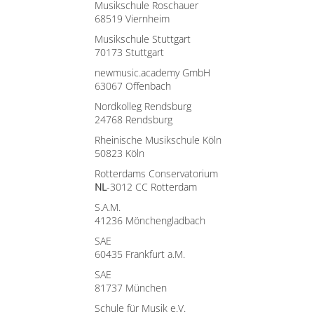
Musikschule Roschauer
68519 Viernheim
Musikschule Stuttgart
70173 Stuttgart
newmusic.academy GmbH
63067 Offenbach
Nordkolleg Rendsburg
24768 Rendsburg
Rheinische Musikschule Köln
50823 Köln
Rotterdams Conservatorium
NL
-3012 CC Rotterdam
S.A.M.
41236 Mönchengladbach
SAE
60435 Frankfurt a.M.
SAE
81737 München
Schule für Musik e.V.