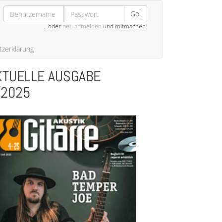
Go!
…oder
neu anmelden
und mitmachen.
zerklärung
KTUELLE AUSGABE
/2025