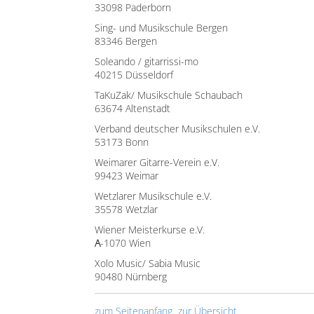
33098 Paderborn
Sing- und Musikschule Bergen
83346 Bergen
Soleando / gitarrissi-mo
40215 Düsseldorf
TaKuZak/ Musikschule Schaubach
63674 Altenstadt
Verband deutscher Musikschulen e.V.
53173 Bonn
Weimarer Gitarre-Verein e.V.
99423 Weimar
Wetzlarer Musikschule e.V.
35578 Wetzlar
Wiener Meisterkurse e.V.
A
-1070 Wien
Xolo Music/ Sabia Music
90480 Nürnberg
zum Seitenanfang
zur Übersicht