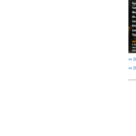
»» B
»» 