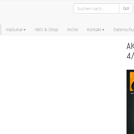
Go!
myGuitar
ABO & Shop
Archiv
Kontakt
Datenschut
A
4