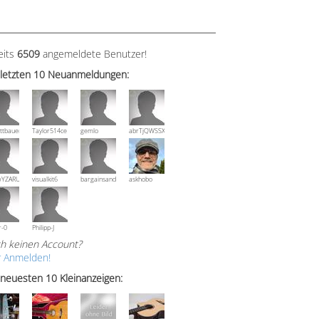
eits
6509
angemeldete Benutzer!
 letzten 10 Neuanmeldungen:
ttbauer
Taylor514ce
gemlo
abrTjQWSSXuVznPolE
wYZARUTZQyCWESpD
visualkit6
bargainsandmore
askhobo
r-0
Philipp-J
h keinen Account?
r Anmelden!
 neuesten 10 Kleinanzeigen: