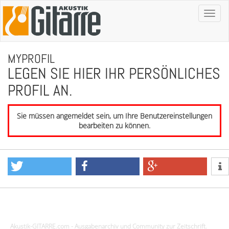
Toggl
naviga
MYPROFIL
LEGEN SIE HIER IHR PERSÖNLICHES
PROFIL AN.
Sie müssen angemeldet sein, um Ihre Benutzereinstellungen
bearbeiten zu können.
Design - Gestaltung - Umsetzung ©20015 MORENO media-it
Akustik-GITARRE.com - Ausgabenarchiv und Community zur Zeitschrift.