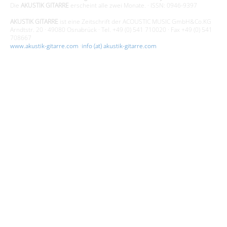
Die
AKUSTIK GITARRE
erscheint alle zwei Monate. · ISSN: 0946-9397
AKUSTIK GITARRE
ist eine Zeitschrift der ACOUSTIC MUSIC GmbH&Co.KG
Arndtstr. 20 · 49080 Osnabrück · Tel. +49 (0) 541 710020 · Fax +49 (0) 541
708667
www.akustik-gitarre.com
·
info (at) akustik-gitarre.com