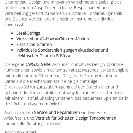
Gitarrenbau, Design und Innovation verschmelzen. Dabei gilt es
professionellen Ansprüchen in Klang, Bespielbarkeit und
Verarbeitung gerecht zu werden. Lautstärke, Tonfarbe, Dynamik
und Balance werden jedem einzelnen Instrument individuell
angepasst.
Steel-Strings
Weissenborn®-Hawaii-Gitarren-Modelle
klassische Gitarren
individuelle Sonderanfertigungen akustischer und
elektrischer Gitarren & Bässe
Die eigene
CWG23-Serie
verbindet innovatives Design, optimale
Funktionalität, sowie ein dynamisch ausgewogenes, volles Klangbild
mit traditionellem Gitarrenbau. Der gerade Saitenverlauf vom
Sattel auf die Mechaniken stellt eine gleichmäßige
Drucklast/Schwingungsübertragung auf den Sattel sicher und
optimiert die Stimmstabilität. Cutaway-Instrumente sind zudem
mit einem Halsfuß-Shaping versehen, das bequemes Spielen bis in
die höchsten Lagen ermöglicht.
Auch in Sachen
Service und Reparaturen
sind wir erste
Anlaufstelle und
Vertrieb für Schatten Design Tonabnehmer!
Individuelle Beratung inklusive!
Anschrift/Kontakt: