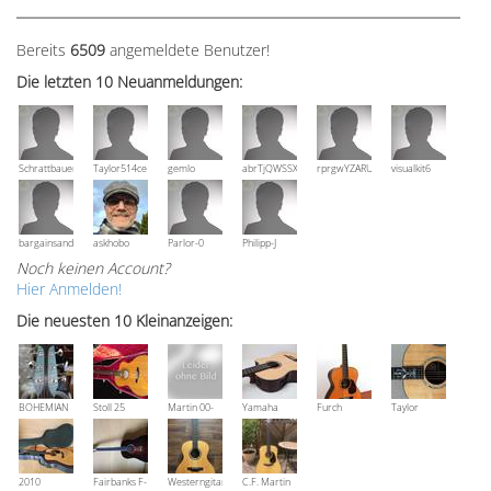
Bereits
6509
angemeldete Benutzer!
Die letzten 10 Neuanmeldungen:
Schrattbauer
Taylor514ce
gemlo
abrTjQWSSXuVznPolE
rprgwYZARUTZQyCWESpD
visualkit6
bargainsandmore
askhobo
Parlor-0
Philipp-J
Noch keinen Account?
Hier Anmelden!
Die neuesten 10 Kleinanzeigen:
BOHEMIAN
Stoll 25
Martin 00-
Yamaha
Furch
Taylor
Rozawood
anniversary
18V, Bj 2016
NCX 900 R
Vintage 3
Grand
Bestzustand
OM-SR
Auditorium
XX-RS
2010
Fairbanks F-
Westerngitarre
C.F. Martin