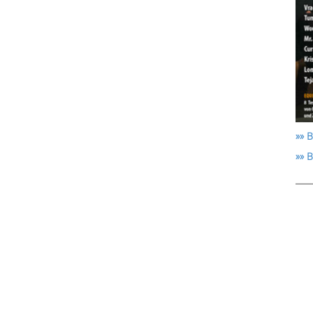
»» B
»» 