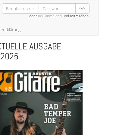
Go!
…oder
neu anmelden
und mitmachen.
zerklärung
KTUELLE AUSGABE
/2025