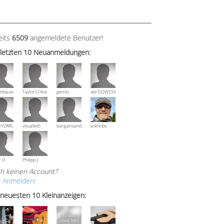
eits
6509
angemeldete Benutzer!
 letzten 10 Neuanmeldungen:
ttbauer
Taylor514ce
gemlo
abrTjQWSSXuVznPolE
wYZARUTZQyCWESpD
visualkit6
bargainsandmore
askhobo
r-0
Philipp-J
h keinen Account?
r Anmelden!
 neuesten 10 Kleinanzeigen: