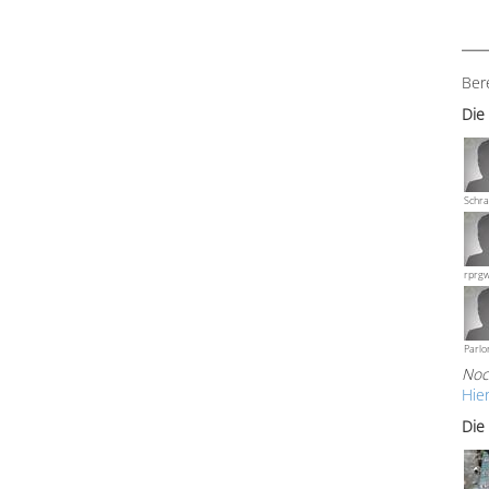
Ber
Die
Schra
rprg
Parlo
Noc
Hie
Die