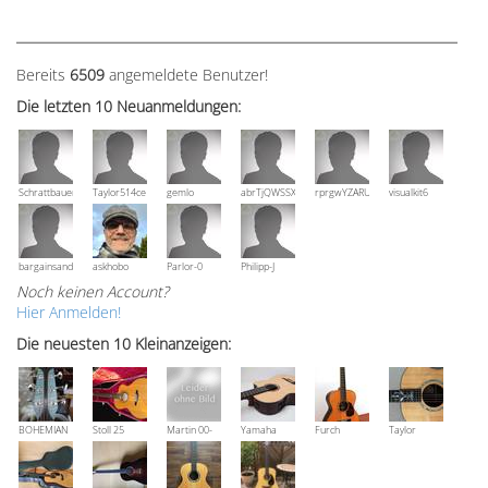
Bereits
6509
angemeldete Benutzer!
Die letzten 10 Neuanmeldungen:
Schrattbauer
Taylor514ce
gemlo
abrTjQWSSXuVznPolE
rprgwYZARUTZQyCWESpD
visualkit6
bargainsandmore
askhobo
Parlor-0
Philipp-J
Noch keinen Account?
Hier Anmelden!
Die neuesten 10 Kleinanzeigen:
BOHEMIAN
Stoll 25
Martin 00-
Yamaha
Furch
Taylor
Rozawood
anniversary
18V, Bj 2016
NCX 900 R
Vintage 3
Grand
Bestzustand
OM-SR
Auditorium
XX-RS