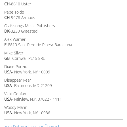
CH
-8610 Uster
Pepe Toldo
CH
-9478 Azmoos
Olafssongs Music Publishers
DK
-3230 Graested
Alex Warner
E
-8810 Sant Pere de Ribes/ Barcelona
Mike Silver
GB
- Cornwall PL15 8RL
Diane Ponzio
USA
- New York. NY 10009
Disappear Fear
USA
- Baltimore, MD 21209
Vicki Genfan
USA
- Fairview, N.Y. 07022 - 1111
Woody Mann
USA
- New York, NY 10036
zum Seitenanfang
zur Übersicht