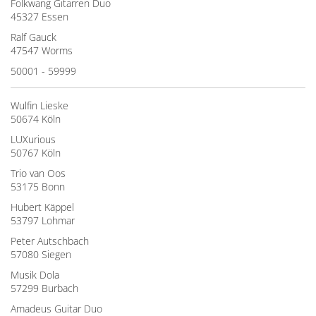
Folkwang Gitarren Duo
45327 Essen
Ralf Gauck
47547 Worms
50001 - 59999
Wulfin Lieske
50674 Köln
LUXurious
50767 Köln
Trio van Oos
53175 Bonn
Hubert Käppel
53797 Lohmar
Peter Autschbach
57080 Siegen
Musik Dola
57299 Burbach
Amadeus Guitar Duo