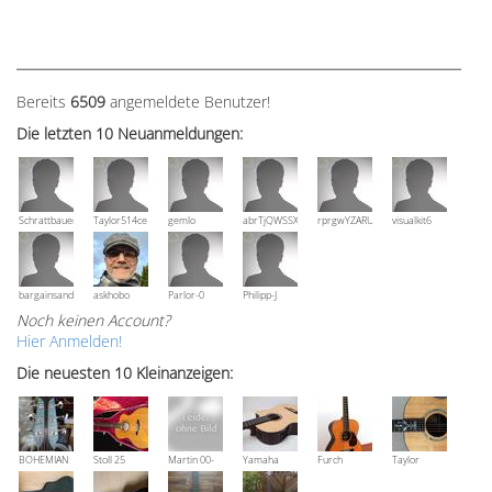
Bereits
6509
angemeldete Benutzer!
Die letzten 10 Neuanmeldungen:
Schrattbauer
Taylor514ce
gemlo
abrTjQWSSXuVznPolE
rprgwYZARUTZQyCWESpD
visualkit6
bargainsandmore
askhobo
Parlor-0
Philipp-J
Noch keinen Account?
Hier Anmelden!
Die neuesten 10 Kleinanzeigen:
BOHEMIAN
Stoll 25
Martin 00-
Yamaha
Furch
Taylor
Rozawood
anniversary
18V, Bj 2016
NCX 900 R
Vintage 3
Grand
Bestzustand
OM-SR
Auditorium