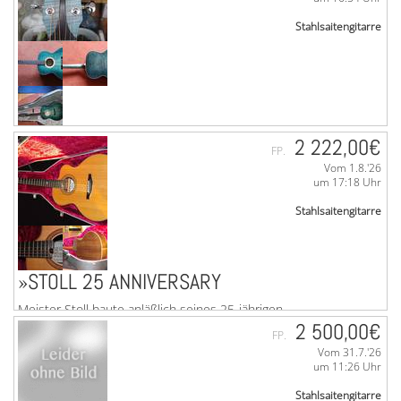
Stahlsaitengitarre
»BOHEMIAN ROZAWOOD BESTZUSTAND
2 222,00€
FP.
Vom 1.8.'26
Rozawood BOHEMIANTop erhaltenHörbeispiel auf Youtube
um 17:18 Uhr
unbedingt ansehen / anhören email: 1b1b1b@online.deDie
blau gebeizte Kombination aus Fichte und ...mehr
Stahlsaitengitarre
»STOLL 25 ANNIVERSARY
Meister Stoll baute anläßlich seines 25-jährigen
Firmenjubiläums 6 Gitarren. Eine davon ist hier zu haben.
2 500,00€
FP.
Heute würde Sie weit über 4.000,- € ...mehr
Vom 31.7.'26
um 11:26 Uhr
Stahlsaitengitarre