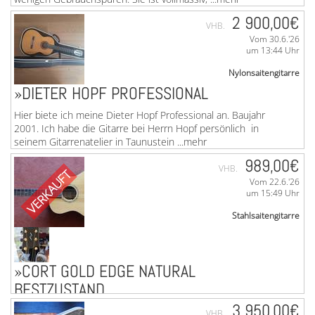
2 900,00€
VHB.
Vom 30.6.'26
um 13:44 Uhr
Nylonsaitengitarre
»DIETER HOPF PROFESSIONAL
Hier biete ich meine Dieter Hopf Professional an. Baujahr
2001. Ich habe die Gitarre bei Herrn Hopf persönlich in
seinem Gitarrenatelier in Taunustein ...mehr
989,00€
VHB.
VERKAUFT
Vom 22.6.'26
um 15:49 Uhr
Stahlsaitengitarre
»CORT GOLD EDGE NATURAL
BESTZUSTAND
3 950,00€
CORT GOLD Edge NaturalTop erhaltenMuss meine
VHB.