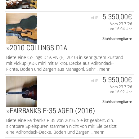
5 350,00€
VHB.
Vom 23.7.'26
um 16:04 Uhr
Stahlsaitengitarre
»VOSS-OM / AKUSTIKGITARRE
»2010 COLLINGS D1A
Alexander Voss-OM-Steelstring (mit Koffer). Diese
Biete eine Collings D1A VN (Bj. 2010) in sehr gutem Zustand
hervorragende Voss-Om ist komplett handgebaut.
mit Pickup (K&K mini mit Mikro). Decke aus Adirondack-
Vollmassiv. Baujahr 2017, handsigniert. Die Decke ist aus
Fichte, Boden und Zargen aus Mahagoni. Sehr ...mehr
...mehr
5 950,00€
VHB.
Vom 23.7.'26
um 16:02 Uhr
Stahlsaitengitarre
»FAIRBANKS F-35 AGED (2016)
Biete eine Fairbanks F-35 von 2016. Sie ist gealtert, d.h.
sichtbare Spielspuren stammen nicht von mir. Sie besitzt
eine Adirondack-Decke, Boden und Zargen ...mehr