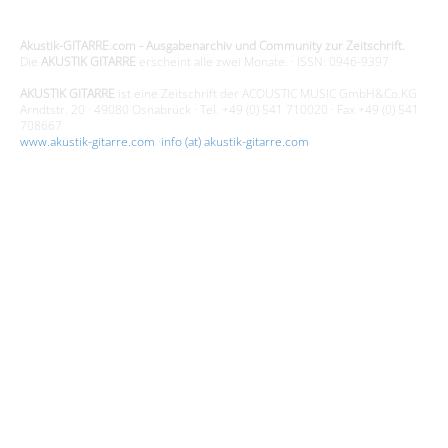
Design - Gestaltung - Umsetzung ©20015 MORENO media-it
Akustik-GITARRE.com - Ausgabenarchiv und Community zur Zeitschrift.
Die
AKUSTIK GITARRE
erscheint alle zwei Monate. · ISSN: 0946-9397
AKUSTIK GITARRE
ist eine Zeitschrift der ACOUSTIC MUSIC GmbH&Co.KG
Arndtstr. 20 · 49080 Osnabrück · Tel. +49 (0) 541 710020 · Fax +49 (0) 541
708667
www.akustik-gitarre.com
·
info (at) akustik-gitarre.com