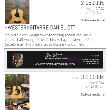
2 950,00€
Vom 10.7.'26
um 10:13 Uhr
Stahlsaitengitarre
»WESTERNGITARRE DANIEL OTT
Ich biete diese klangstarke Steelstring gebaut von Daniel
Ott, Aschaffenburg , 2018. Fichte/Mahagoni. Mensur 65cm ,
Sattelbreite 46mm. Sehr große Dynamik und ...mehr
3 600,00€
VHB.
Vom 5.7.'26
um 21:54 Uhr
Stahlsaitengitarre