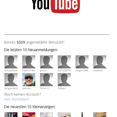
Bereits
6509
angemeldete Benutzer!
Die letzten 10 Neuanmeldungen:
Schrattbauer
Taylor514ce
gemlo
abrTjQWSSXuVznPolE
rprgwYZARUTZQyCWESpD
visualkit6
bargainsandmore
askhobo
Parlor-0
Philipp-J
Noch keinen Account?
Hier Anmelden!
Die neuesten 10 Kleinanzeigen: