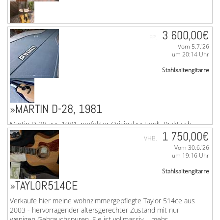
»C.F. MARTIN D-18 (2025)
3 600,00€
FP.
Vom 5.7.'26
Biete eine neue ungespielte D-18. Auch ein Klassiker kann
um 20:14 Uhr
noch weiter verbessert werden! Das bewies Martin im Jahre
2025 mit einem Update der D-18. Die ...mehr
Stahlsaitengitarre
»MARTIN D-28, 1981
Martin D-28 aus 1981, perfekter Originalzustand! Praktisch
keine wirklichen Gebrauchsspuren, alles original, blauer
1 750,00€
VHB.
Koffer ebenfalls in wohnzimmergepflegten ...mehr
Vom 30.6.'26
um 19:16 Uhr
Stahlsaitengitarre
»TAYLOR514CE
Verkaufe hier meine wohnzimmergepflegte Taylor 514ce aus
2003 - hervorragender altersgerechter Zustand mit nur
wenigen Gebrauchspuren. Sie ist vollmassiv, ...mehr