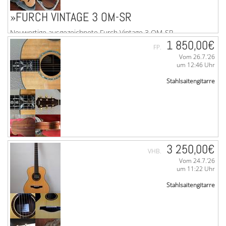
»FURCH VINTAGE 3 OM-SR
Neuwertige ausgezeichnete Furch Vintage 3 OM-SR
Steelstring, mit Furch-Koffer und eingebautem LR-Baggs-
1 850,00€
FP.
Anthem-Tonabnehmersystem. Mit Seriennummer. Decke
Vom 26.7.'26
...mehr
um 12:46 Uhr
Stahlsaitengitarre
3 250,00€
VHB.
Vom 24.7.'26
»TAYLOR GRAND AUDITORIUM XX-RS
um 11:22 Uhr
Stahlsaitengitarre
Taylor Grand Auditorium XX-RS, Baujahr 1994. Limited
Edition Nr. 159 von 250 Stück weltweit. Die Gitarre wurde
anlässlich des 20-zigsten Firmenjubiläums bei ...mehr