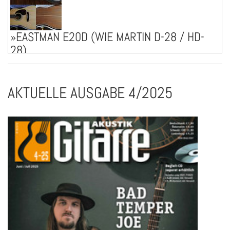
»EASTMAN E20D (WIE MARTIN D-28 / HD-
28)
Verkaufe eine nahezu ungespielte, vollmassive Eastman
E20D Dreadnought mit Adirondack Decke. Über die Qualität
der Eastman-Gitarren muss man wohl ...mehr
AKTUELLE AUSGABE 4/2025