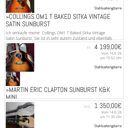
Stahlsaitengitarre
»COLLINGS OM1 T BAKED SITKA VINTAGE
SATIN SUNBURST
Ich verkaufe meine Collings OM1 T Baked Sitka Vintage
Satin Sunburst Sie Ist in sehr gutem Zustand und ebenfalls
hier bebildert zu finden. ...mehr
4 199,00€
FP.
Vom 16.6.'26
um 15:52 Uhr
Stahlsaitengitarre
»MARTIN ERIC CLAPTON SUNBURST K&K
MINI
1 350,00€
Hallo zusammen, Ich verkaufe meine sehr gepflegte Martin
VHB.
EC Sunburst inklusive K&K Mini Tonabnehmer Bei einer D42
Vom 14.6.'26
Modern Deluxe kann ich mir auch einen ...mehr
um 11:30 Uhr
Stahlsaitengitarre