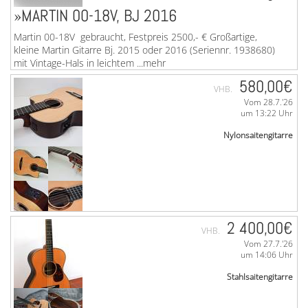
»MARTIN 00-18V, BJ 2016
Martin 00-18V gebraucht, Festpreis 2500,- € Großartige,
kleine Martin Gitarre Bj. 2015 oder 2016 (Seriennr. 1938680)
mit Vintage-Hals in leichtem ...mehr
580,00€
VHB.
Vom 28.7.'26
um 13:22 Uhr
Nylonsaitengitarre
2 400,00€
VHB.
Vom 27.7.'26
»YAMAHA NCX 900 R
um 14:06 Uhr
Stahlsaitengitarre
Vielseitig einsetzbare elektronische Yamaha NCX-900 R
(Crossover) Konzertgitarre mit Koffer. Sehr guter, nahezu
neuwertiger Zustand, minimale Spielspuren auf ...mehr