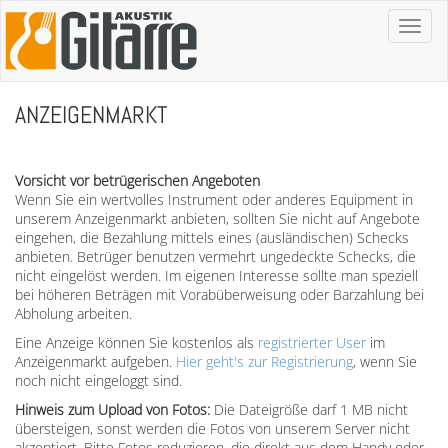
Toggl
naviga
ANZEIGENMARKT
Vorsicht vor betrügerischen Angeboten
Wenn Sie ein wertvolles Instrument oder anderes Equipment in
unserem Anzeigenmarkt anbieten, sollten Sie nicht auf Angebote
eingehen, die Bezahlung mittels eines (ausländischen) Schecks
anbieten. Betrüger benutzen vermehrt ungedeckte Schecks, die
nicht eingelöst werden. Im eigenen Interesse sollte man speziell
bei höheren Beträgen mit Vorabüberweisung oder Barzahlung bei
Abholung arbeiten.
Eine Anzeige können Sie kostenlos als
registrierter User
im
Anzeigenmarkt aufgeben.
Hier geht's zur Registrierung
, wenn Sie
noch nicht eingeloggt sind.
Hinweis zum Upload von Fotos:
Die Dateigröße darf 1 MB nicht
übersteigen, sonst werden die Fotos von unserem Server nicht
akzeptiert. Bitte Fotos reduzieren, die direkt aus dem Handy oder