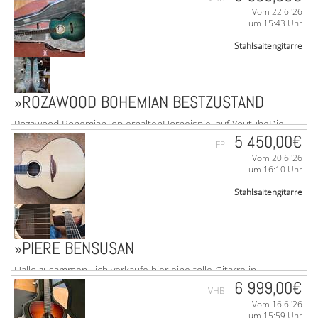
Sammlung verkleinern.Spezifikationen:Korpusform: Grand
Vom 22.6.'26
AuditoriumVollmassive BauweiseMensur: 25,3" (643 ...mehr
um 15:43 Uhr
Stahlsaitengitarre
»ROZAWOOD BOHEMIAN BESTZUSTAND
Rozawood BohemianTop erhaltenHörbeispiel auf YoutubeDie
blau gebeizte Kombination aus Fichte und Riegelahorn
5 450,00€
FP.
verleiht dieser Gitarre im ...mehr
Vom 20.6.'26
um 16:10 Uhr
Stahlsaitengitarre
»PIERE BENSUSAN
Hallo zusammen, ich verkaufe hier eine tolle Gitarre in
Mintcondition. Diese Gitarre ist leider kaum gespielt. Sollte
6 999,00€
VHB.
aber nicht länger bei mir nur im ...mehr
Vom 16.6.'26
um 15:59 Uhr