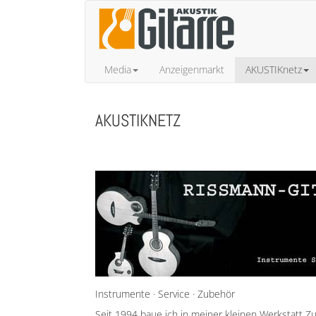
Media
Anzeigenmarkt
AKUSTIKnetz
AKUSTIKNETZ
Instrumente · Service · Zubehör
Seit 1994 baue ich in meiner kleinen Werkstatt Z