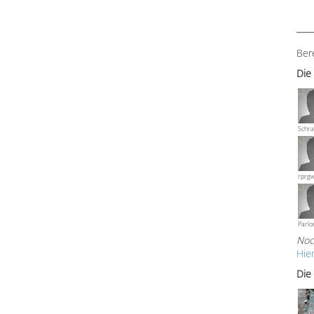
Ber
Die
Schra
rprg
Parlo
Noc
Hie
Die