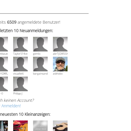
eits
6509
angemeldete Benutzer!
 letzten 10 Neuanmeldungen:
ttbauer
Taylor514ce
gemlo
abrTjQWSSXuVznPolE
wYZARUTZQyCWESpD
visualkit6
bargainsandmore
askhobo
r-0
Philipp-J
h keinen Account?
r Anmelden!
 neuesten 10 Kleinanzeigen: