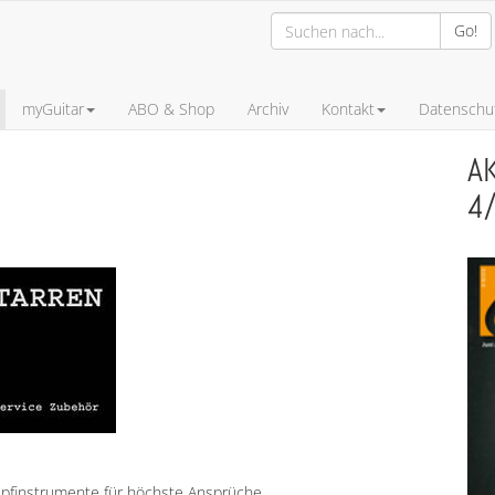
Go!
myGuitar
ABO & Shop
Archiv
Kontakt
Datenschut
A
4
upfinstrumente für höchste Ansprüche.