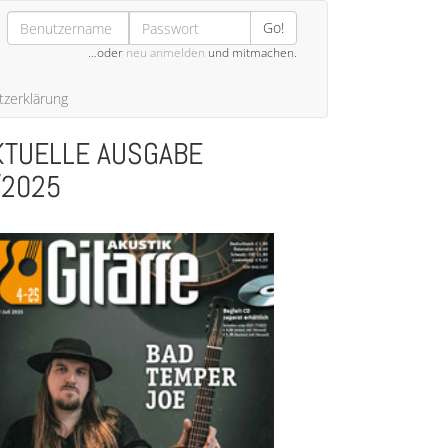
Go!
…oder
neu anmelden
und mitmachen.
zerklärung
KTUELLE AUSGABE
/2025