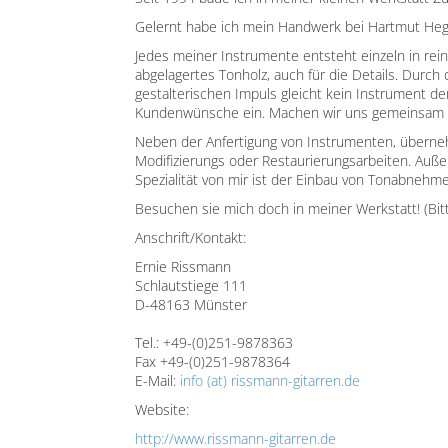
Gelernt habe ich mein Handwerk bei Hartmut Heg
Jedes meiner Instrumente entsteht einzeln in rei
abgelagertes Tonholz, auch für die Details. Durch 
gestalterischen Impuls gleicht kein Instrument de
Kundenwünsche ein. Machen wir uns gemeinsam a
Neben der Anfertigung von Instrumenten, übernehm
Modifizierungs oder Restaurierungsarbeiten. Auß
Spezialität von mir ist der Einbau von Tonabnehm
Besuchen sie mich doch in meiner Werkstatt! (Bit
Anschrift/Kontakt:
Ernie Rissmann
Schlautstiege 111
D-48163 Münster
Tel.: +49-(0)251-9878363
Fax +49-(0)251-9878364
E-Mail:
info (at) rissmann-gitarren.de
Website:
http://www.rissmann-gitarren.de