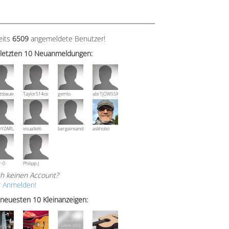
eits
6509
angemeldete Benutzer!
 letzten 10 Neuanmeldungen:
ttbauer
Taylor514ce
gemlo
abrTjQWSSXuVznPolE
wYZARUTZQyCWESpD
visualkit6
bargainsandmore
askhobo
r-0
Philipp-J
h keinen Account?
r Anmelden!
 neuesten 10 Kleinanzeigen: