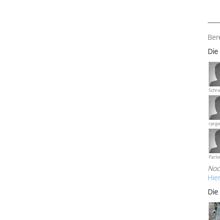
Ber
Die
Schra
rprg
Parlo
Noc
Hie
Die