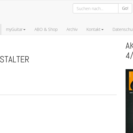
Go!
myGuitar
ABO & Shop
Archiv
Kontakt
Datenschut
A
4
NSTALTER