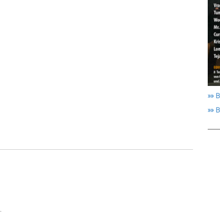
»» B
»» 
.