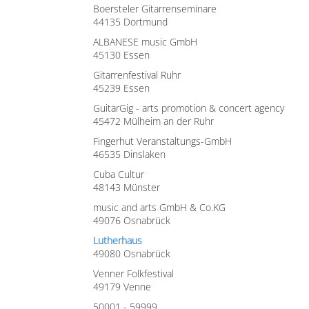
Boersteler Gitarrenseminare
44135 Dortmund
ALBANESE music GmbH
45130 Essen
Gitarrenfestival Ruhr
45239 Essen
GuitarGig - arts promotion & concert agency
45472 Mülheim an der Ruhr
Fingerhut Veranstaltungs-GmbH
46535 Dinslaken
Cuba Cultur
48143 Münster
music and arts GmbH & Co.KG
49076 Osnabrück
Lutherhaus
49080 Osnabrück
Venner Folkfestival
49179 Venne
50001 - 59999