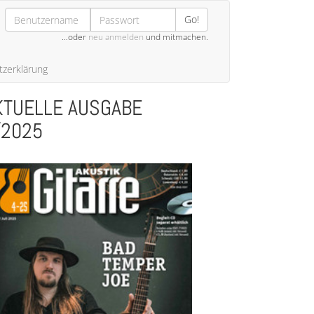
Go!
…oder
neu anmelden
und mitmachen.
zerklärung
KTUELLE AUSGABE
/2025