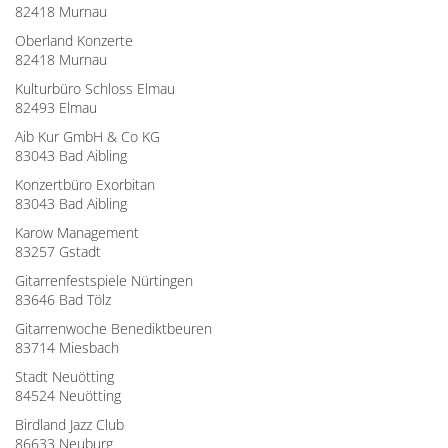
82418 Murnau
Oberland Konzerte
82418 Murnau
Kulturbüro Schloss Elmau
82493 Elmau
Aib Kur GmbH & Co KG
83043 Bad Aibling
Konzertbüro Exorbitan
83043 Bad Aibling
Karow Management
83257 Gstadt
Gitarrenfestspiele Nürtingen
83646 Bad Tölz
Gitarrenwoche Benediktbeuren
83714 Miesbach
Stadt Neuötting
84524 Neuötting
Birdland Jazz Club
86633 Neuburg