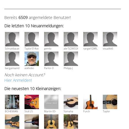
Bereits
6509
angemeldete Benutzer!
Die letzten 10 Neuanmeldungen:
Schrattbauer
Taylor514ce
gemlo
abrTjQWSSXuVznPolE
rprgwYZARUTZQyCWESpD
visualkit6
bargainsandmore
askhobo
Parlor-0
Philipp-J
Noch keinen Account?
Hier Anmelden!
Die neuesten 10 Kleinanzeigen:
BOHEMIAN
Stoll 25
Martin 00-
Yamaha
Furch
Taylor
Rozawood
anniversary
18V, Bj 2016
NCX 900 R
Vintage 3
Grand
Bestzustand
OM-SR
Auditorium
XX-RS