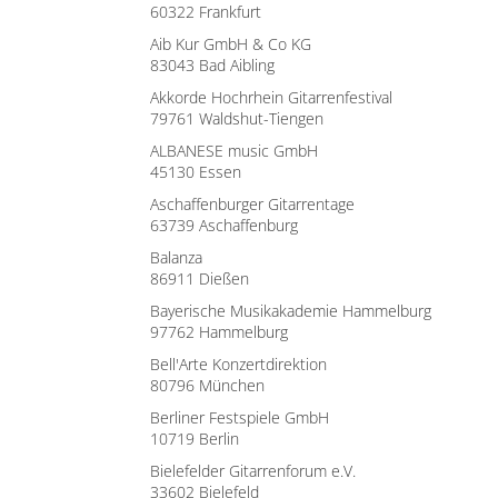
60322 Frankfurt
Aib Kur GmbH & Co KG
83043 Bad Aibling
Akkorde Hochrhein Gitarrenfestival
79761 Waldshut-Tiengen
ALBANESE music GmbH
45130 Essen
Aschaffenburger Gitarrentage
63739 Aschaffenburg
Balanza
86911 Dießen
Bayerische Musikakademie Hammelburg
97762 Hammelburg
Bell'Arte Konzertdirektion
80796 München
Berliner Festspiele GmbH
10719 Berlin
Bielefelder Gitarrenforum e.V.
33602 Bielefeld