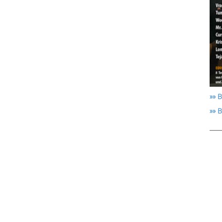
»» B
»» 