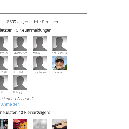
eits
6509
angemeldete Benutzer!
 letzten 10 Neuanmeldungen:
ttbauer
Taylor514ce
gemlo
abrTjQWSSXuVznPolE
wYZARUTZQyCWESpD
visualkit6
bargainsandmore
askhobo
r-0
Philipp-J
h keinen Account?
r Anmelden!
 neuesten 10 Kleinanzeigen: