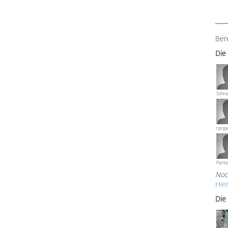
Ber
Die
Schra
rprg
Parlo
Noc
Hie
Die