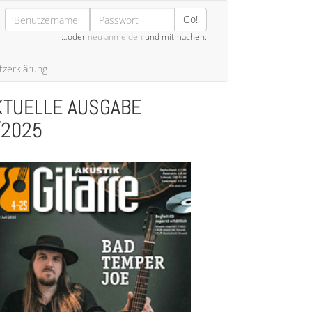
Go!
…oder
neu anmelden
und mitmachen.
zerklärung
KTUELLE AUSGABE
/2025