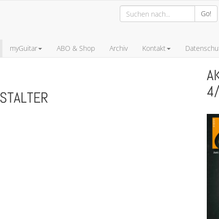
Go!
myGuitar
ABO & Shop
Archiv
Kontakt
Datenschut
A
4
NSTALTER