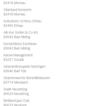
82418 Murnau
Oberland Konzerte
82418 Murnau
Kulturbüro Schloss Elmau
82493 Elmau
Aib Kur GmbH & Co KG
83043 Bad Aibling
Konzertbüro Exorbitan
83043 Bad Aibling
Karow Management
83257 Gstadt
Gitarrenfestspiele Nürtingen
83646 Bad Tölz
Gitarrenwoche Benediktbeuren
83714 Miesbach
Stadt Neuötting
84524 Neuötting
Birdland Jazz Club
86633 Neuburg