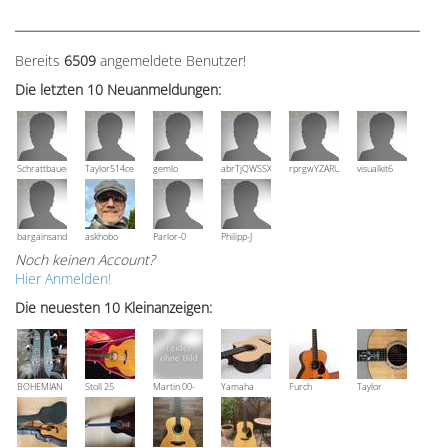
Bereits
6509
angemeldete Benutzer!
Die letzten 10 Neuanmeldungen:
Schrattbauer
Taylor514ce
gemlo
abrTjQWSSXuVznPolE
rprgwYZARUTZQyCWESpD
visualkit6
bargainsandmore
askhobo
Parlor-0
Philipp-J
Noch keinen Account?
Hier Anmelden!
Die neuesten 10 Kleinanzeigen:
BOHEMIAN
Stoll 25
Martin 00-
Yamaha
Furch
Taylor
Rozawood
anniversary
18V, Bj 2016
NCX 900 R
Vintage 3
Grand
Bestzustand
OM-SR
Auditorium
XX-RS