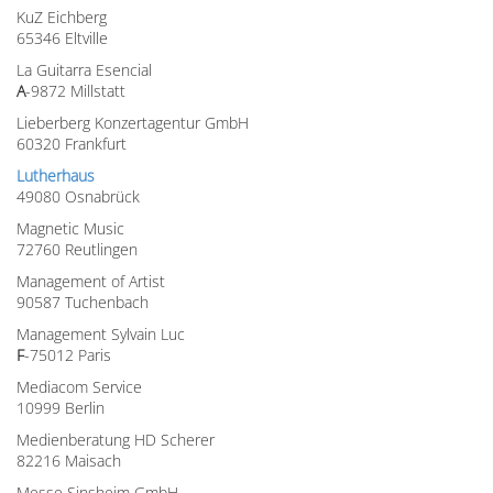
KuZ Eichberg
65346 Eltville
La Guitarra Esencial
A
-9872 Millstatt
Lieberberg Konzertagentur GmbH
60320 Frankfurt
Lutherhaus
49080 Osnabrück
Magnetic Music
72760 Reutlingen
Management of Artist
90587 Tuchenbach
Management Sylvain Luc
F
-75012 Paris
Mediacom Service
10999 Berlin
Medienberatung HD Scherer
82216 Maisach
Messe Sinsheim GmbH