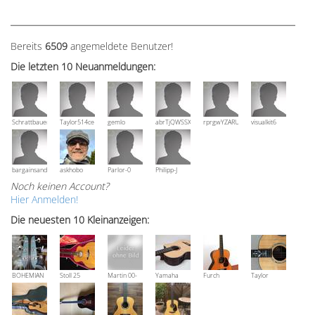
Bereits
6509
angemeldete Benutzer!
Die letzten 10 Neuanmeldungen:
Schrattbauer
Taylor514ce
gemlo
abrTjQWSSXuVznPolE
rprgwYZARUTZQyCWESpD
visualkit6
bargainsandmore
askhobo
Parlor-0
Philipp-J
Noch keinen Account?
Hier Anmelden!
Die neuesten 10 Kleinanzeigen:
BOHEMIAN
Stoll 25
Martin 00-
Yamaha
Furch
Taylor
Rozawood
anniversary
18V, Bj 2016
NCX 900 R
Vintage 3
Grand
Bestzustand
OM-SR
Auditorium
XX-RS