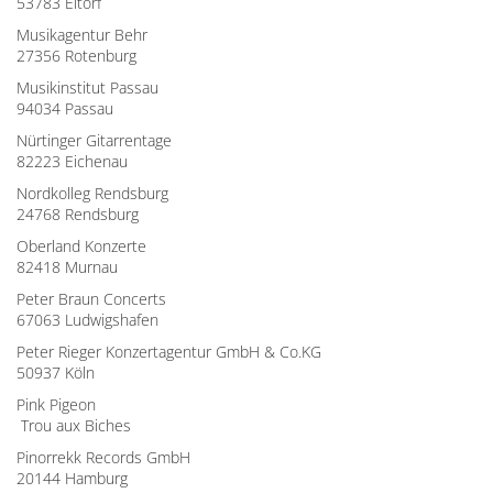
53783 Eitorf
Musikagentur Behr
27356 Rotenburg
Musikinstitut Passau
94034 Passau
Nürtinger Gitarrentage
82223 Eichenau
Nordkolleg Rendsburg
24768 Rendsburg
Oberland Konzerte
82418 Murnau
Peter Braun Concerts
67063 Ludwigshafen
Peter Rieger Konzertagentur GmbH & Co.KG
50937 Köln
Pink Pigeon
Trou aux Biches
Pinorrekk Records GmbH
20144 Hamburg