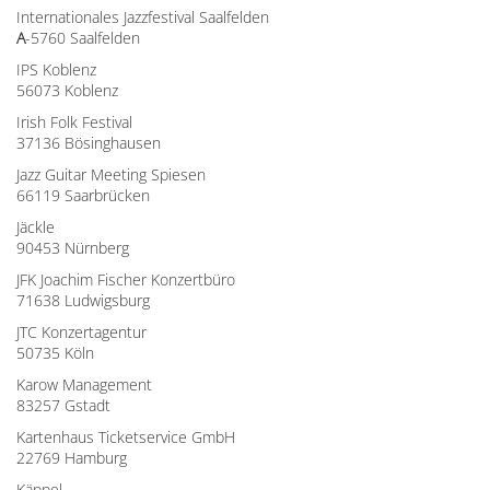
Internationales Jazzfestival Saalfelden
A
-5760 Saalfelden
IPS Koblenz
56073 Koblenz
Irish Folk Festival
37136 Bösinghausen
Jazz Guitar Meeting Spiesen
66119 Saarbrücken
Jäckle
90453 Nürnberg
JFK Joachim Fischer Konzertbüro
71638 Ludwigsburg
JTC Konzertagentur
50735 Köln
Karow Management
83257 Gstadt
Kartenhaus Ticketservice GmbH
22769 Hamburg
Käppel