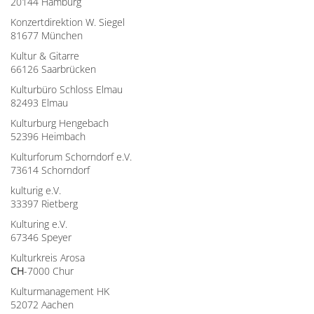
20144 Hamburg
Konzertdirektion W. Siegel
81677 München
Kultur & Gitarre
66126 Saarbrücken
Kulturbüro Schloss Elmau
82493 Elmau
Kulturburg Hengebach
52396 Heimbach
Kulturforum Schorndorf e.V.
73614 Schorndorf
kulturig e.V.
33397 Rietberg
Kulturing e.V.
67346 Speyer
Kulturkreis Arosa
CH
-7000 Chur
Kulturmanagement HK
52072 Aachen