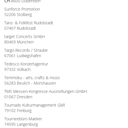
CH
-8600 Dübendorf
Sunforce Promotion
52206 Stolberg
Tanz- & Folkfest Rudolstadt
07407 Rudolstadt
target Concerts GmbH
80469 München
Targo-Records / Straube
67061 Ludwigshafen
Tedesco Konzertagentur
97332 Volkach
Temmoku - arts, crafts & music
56283 Beulich - Morshausen
TMS Messen-Kongresse-Ausstellungen GmbH
01067 Dresden
Tournado Kulturmanagement GbR
79102 Freiburg
Tourneebüro Maeker
74595 Langenburg