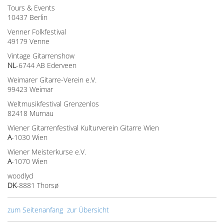
Tours & Events
10437 Berlin
Venner Folkfestival
49179 Venne
Vintage Gitarrenshow
NL
-6744 AB Ederveen
Weimarer Gitarre-Verein e.V.
99423 Weimar
Weltmusikfestival Grenzenlos
82418 Murnau
Wiener Gitarrenfestival Kulturverein Gitarre Wien
A
-1030 Wien
Wiener Meisterkurse e.V.
A
-1070 Wien
woodlyd
DK
-8881 Thorsø
zum Seitenanfang
zur Übersicht