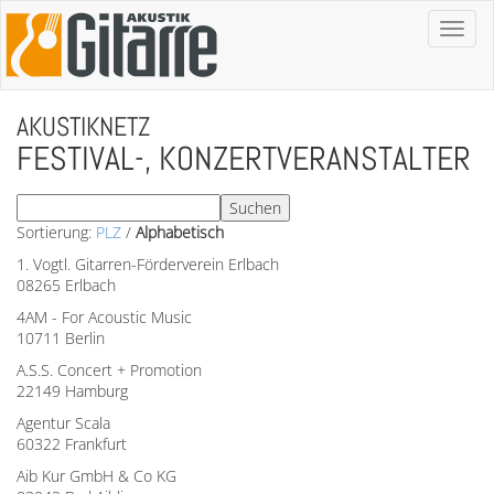
Toggl
naviga
AKUSTIKNETZ
FESTIVAL-, KONZERTVERANSTALTER
Sortierung:
PLZ
/
Alphabetisch
1. Vogtl. Gitarren-Förderverein Erlbach
08265 Erlbach
4AM - For Acoustic Music
10711 Berlin
A.S.S. Concert + Promotion
22149 Hamburg
Agentur Scala
60322 Frankfurt
Aib Kur GmbH & Co KG