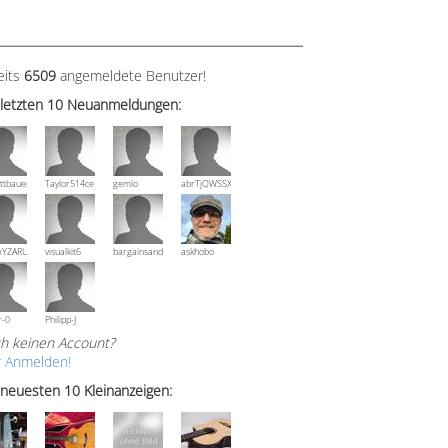
eits
6509
angemeldete Benutzer!
 letzten 10 Neuanmeldungen:
ttbauer
Taylor514ce
gemlo
abrTjQWSSXuVznPolE
wYZARUTZQyCWESpD
visualkit6
bargainsandmore
askhobo
r-0
Philipp-J
h keinen Account?
r Anmelden!
 neuesten 10 Kleinanzeigen: