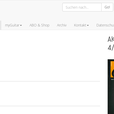
Go!
myGuitar
ABO & Shop
Archiv
Kontakt
Datenschut
A
4