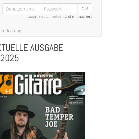
Go!
…oder
neu anmelden
und mitmachen.
zerklärung
KTUELLE AUSGABE
/2025