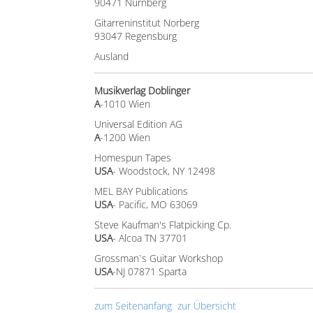
90471 Nürnberg
Gitarreninstitut Norberg
93047 Regensburg
Ausland
Musikverlag Doblinger
A
-1010 Wien
Universal Edition AG
A
-1200 Wien
Homespun Tapes
USA
- Woodstock, NY 12498
MEL BAY Publications
USA
- Pacific, MO 63069
Steve Kaufman's Flatpicking Cp.
USA
- Alcoa TN 37701
Grossman`s Guitar Workshop
USA
-NJ 07871 Sparta
zum Seitenanfang
zur Übersicht