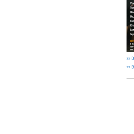
»» B
»» 