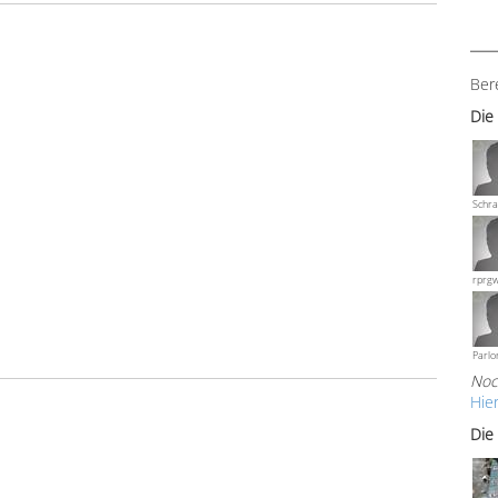
Ber
Die
Schra
rprg
Parlo
Noc
Hie
Die