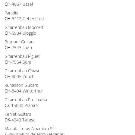
CH
-4057 Basel
Paradis
CH
-5412 Gebenstorf
Gitarrenbau Moccetti
CH
-6934 Bioggio
Brunner Guitars
CH
-7543 Lavin
Gitarrenbau Piguet
CH
-7554 Sent
Gitarrenbau Chiavi
CH
-8005 Zürich
Runesson Guitars
CH
-8404 Winterthur
Gitarrenbau Prochazka
CZ
-15000 Praha 5
Kehlet Guitars
DK
-4340 Tølløse
Manufacturas Alhambra S.L.
E
-3830 Muro de Alcoy (Alicante)