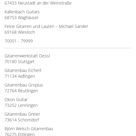
67433 Neustadt an der Weinstraße
Kallenbach Guitars
68753 Waghäusel
Feine Gitarren und Lauten – Michael Sander
69168 Wiesloch
70001 - 79999
Gitarrenwerkstatt Dessl
70180 Stuttgart
Gitarrenbau Eichert
71134 Aidlingen
Gitarrenbau Gropius
72764 Reutlingen
Okon Guitar
73252 Lenningen
Gitarrenbau Dreier
73614 Schorndorf
Björn Welsch Gitarrenbau
76275 Ettlingen