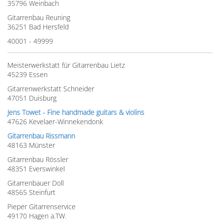
35796 Weinbach
Gitarrenbau Reuning
36251 Bad Hersfeld
40001 - 49999
Meisterwerkstatt für Gitarrenbau Lietz
45239 Essen
Gitarrenwerkstatt Schneider
47051 Duisburg
Jens Towet - Fine handmade guitars & violins
47626 Kevelaer-Winnekendonk
Gitarrenbau Rissmann
48163 Münster
Gitarrenbau Rössler
48351 Everswinkel
Gitarrenbauer Doll
48565 Steinfurt
Pieper Gitarrenservice
49170 Hagen a.TW.