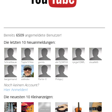
Bereits
6509
angemeldete Benutzer!
Die letzten 10 Neuanmeldungen:
Schrattbauer
Taylor514ce
gemlo
abrTjQWSSXuVznPolE
rprgwYZARUTZQyCWESpD
visualkit6
bargainsandmore
askhobo
Parlor-0
Philipp-J
Noch keinen Account?
Hier Anmelden!
Die neuesten 10 Kleinanzeigen: