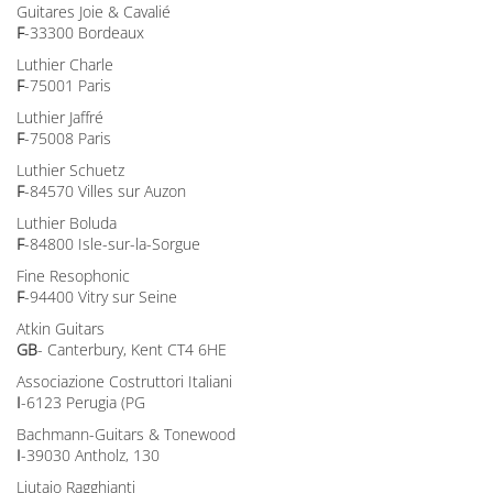
Guitares Joie & Cavalié
F
-33300 Bordeaux
Luthier Charle
F
-75001 Paris
Luthier Jaffré
F
-75008 Paris
Luthier Schuetz
F
-84570 Villes sur Auzon
Luthier Boluda
F
-84800 Isle-sur-la-Sorgue
Fine Resophonic
F
-94400 Vitry sur Seine
Atkin Guitars
GB
- Canterbury, Kent CT4 6HE
Associazione Costruttori Italiani
I
-6123 Perugia (PG
Bachmann-Guitars & Tonewood
I
-39030 Antholz, 130
Liutaio Ragghianti