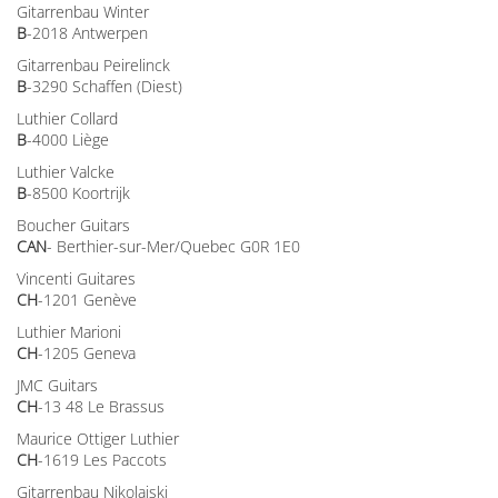
Gitarrenbau Winter
B
-2018 Antwerpen
Gitarrenbau Peirelinck
B
-3290 Schaffen (Diest)
Luthier Collard
B
-4000 Liège
Luthier Valcke
B
-8500 Koortrijk
Boucher Guitars
CAN
- Berthier-sur-Mer/Quebec G0R 1E0
Vincenti Guitares
CH
-1201 Genève
Luthier Marioni
CH
-1205 Geneva
JMC Guitars
CH
-13 48 Le Brassus
Maurice Ottiger Luthier
CH
-1619 Les Paccots
Gitarrenbau Nikolaiski