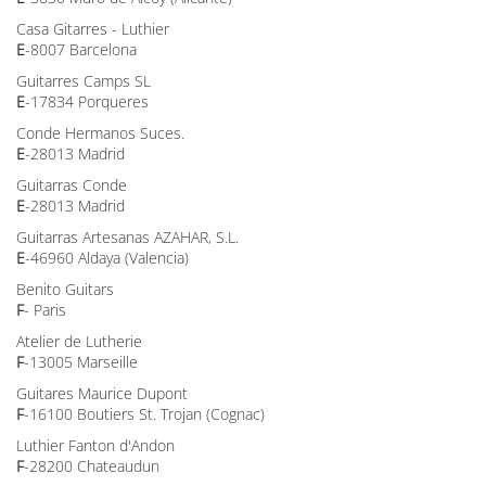
Casa Gitarres - Luthier
E
-8007 Barcelona
Guitarres Camps SL
E
-17834 Porqueres
Conde Hermanos Suces.
E
-28013 Madrid
Guitarras Conde
E
-28013 Madrid
Guitarras Artesanas AZAHAR, S.L.
E
-46960 Aldaya (Valencia)
Benito Guitars
F
- Paris
Atelier de Lutherie
F
-13005 Marseille
Guitares Maurice Dupont
F
-16100 Boutiers St. Trojan (Cognac)
Luthier Fanton d'Andon
F
-28200 Chateaudun