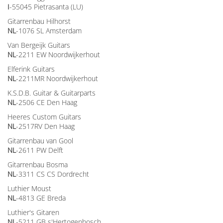
I
-55045 Pietrasanta (LU)
Gitarrenbau Hilhorst
NL
-1076 SL Amsterdam
Van Bergeijk Guitars
NL
-2211 EW Noordwijkerhout
Elferink Guitars
NL
-2211MR Noordwijkerhout
K.S.D.B. Guitar & Guitarparts
NL
-2506 CE Den Haag
Heeres Custom Guitars
NL
-2517RV Den Haag
Gitarrenbau van Gool
NL
-2611 PW Delft
Gitarrenbau Bosma
NL
-3311 CS CS Dordrecht
Luthier Moust
NL
-4813 GE Breda
Luthier's Gitaren
NL
-5211 GB s'Hertogenbosch