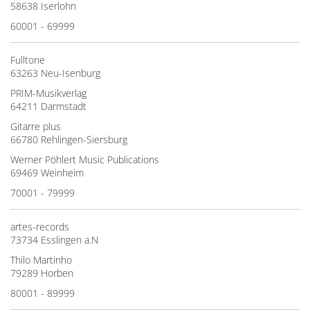
58638 Iserlohn
60001 - 69999
Fulltone
63263 Neu-Isenburg
PRIM-Musikverlag
64211 Darmstadt
Gitarre plus
66780 Rehlingen-Siersburg
Werner Pöhlert Music Publications
69469 Weinheim
70001 - 79999
artes-records
73734 Esslingen a.N
Thilo Martinho
79289 Horben
80001 - 89999