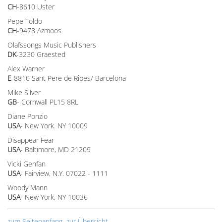
CH
-8610 Uster
Pepe Toldo
CH
-9478 Azmoos
Olafssongs Music Publishers
DK
-3230 Graested
Alex Warner
E
-8810 Sant Pere de Ribes/ Barcelona
Mike Silver
GB
- Cornwall PL15 8RL
Diane Ponzio
USA
- New York. NY 10009
Disappear Fear
USA
- Baltimore, MD 21209
Vicki Genfan
USA
- Fairview, N.Y. 07022 - 1111
Woody Mann
USA
- New York, NY 10036
zum Seitenanfang
zur Übersicht