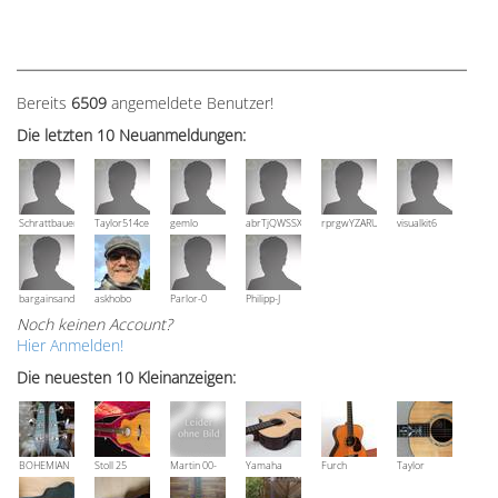
Bereits
6509
angemeldete Benutzer!
Die letzten 10 Neuanmeldungen:
Schrattbauer
Taylor514ce
gemlo
abrTjQWSSXuVznPolE
rprgwYZARUTZQyCWESpD
visualkit6
bargainsandmore
askhobo
Parlor-0
Philipp-J
Noch keinen Account?
Hier Anmelden!
Die neuesten 10 Kleinanzeigen:
BOHEMIAN
Stoll 25
Martin 00-
Yamaha
Furch
Taylor
Rozawood
anniversary
18V, Bj 2016
NCX 900 R
Vintage 3
Grand
Bestzustand
OM-SR
Auditorium