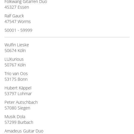
Folkwang Gitarren Duo
45327 Essen
Ralf Gauck
47547 Worms
50001 - 59999
Wulfin Lieske
50674 Köln
LUXurious
50767 Köln
Trio van Oos
53175 Bonn
Hubert Käppel
53797 Lohmar
Peter Autschbach
57080 Siegen
Musik Dola
57299 Burbach
Amadeus Guitar Duo