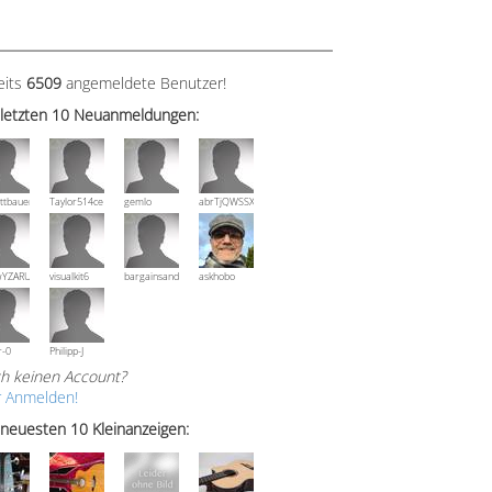
eits
6509
angemeldete Benutzer!
 letzten 10 Neuanmeldungen:
ttbauer
Taylor514ce
gemlo
abrTjQWSSXuVznPolE
wYZARUTZQyCWESpD
visualkit6
bargainsandmore
askhobo
r-0
Philipp-J
h keinen Account?
r Anmelden!
 neuesten 10 Kleinanzeigen: