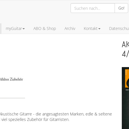
Go!
myGuitar
ABO & Shop
Archiv
Kontakt
Datenschut
A
4
Akustische Gitarre - die angesagtesten Marken, edle & seltene
iel spezielles Zubehör für Gitarristen.