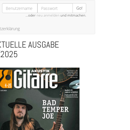
Go!
…oder
neu anmelden
und mitmachen.
zerklärung
KTUELLE AUSGABE
/2025