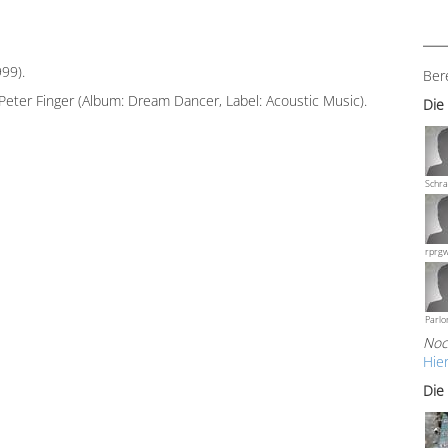
99).
Ber
 Peter Finger (Album: Dream Dancer, Label: Acoustic Music).
Die
Schra
rprg
Parlo
Noc
Hie
Die