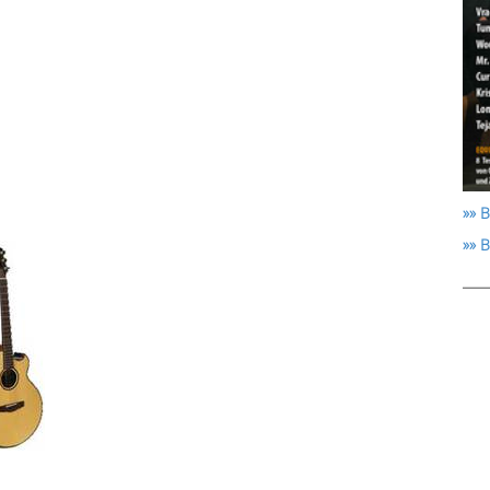
»» B
»» 