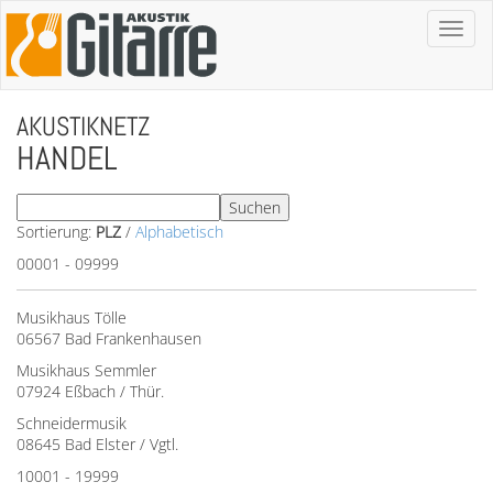
Toggl
naviga
AKUSTIKNETZ
HANDEL
Sortierung:
PLZ
/
Alphabetisch
00001 - 09999
Musikhaus Tölle
06567 Bad Frankenhausen
Musikhaus Semmler
07924 Eßbach / Thür.
Schneidermusik
08645 Bad Elster / Vgtl.
10001 - 19999