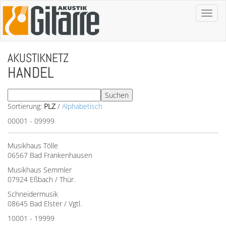
Toggl
naviga
AKUSTIKNETZ
HANDEL
Sortierung:
PLZ
/
Alphabetisch
00001 - 09999
Musikhaus Tölle
06567 Bad Frankenhausen
Musikhaus Semmler
07924 Eßbach / Thür.
Schneidermusik
08645 Bad Elster / Vgtl.
10001 - 19999