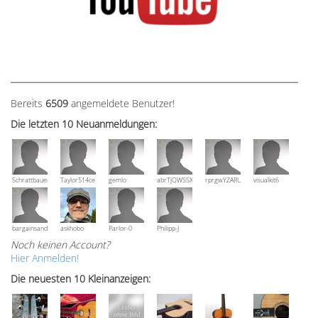
Bereits
6509
angemeldete Benutzer!
Die letzten 10 Neuanmeldungen:
Schrattbauer
Taylor514ce
gemlo
abrTjQWSSXuVznPolE
rprgwYZARUTZQyCWESpD
visualkit6
bargainsandmore
askhobo
Parlor-0
Philipp-J
Noch keinen Account?
Hier Anmelden!
Die neuesten 10 Kleinanzeigen: