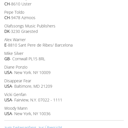
CH
-8610 Uster
Pepe Toldo
CH
-9478 Azmoos
Olafssongs Music Publishers
DK
-3230 Graested
Alex Warner
E
-8810 Sant Pere de Ribes/ Barcelona
Mike Silver
GB
- Cornwall PL15 8RL
Diane Ponzio
USA
- New York. NY 10009
Disappear Fear
USA
- Baltimore, MD 21209
Vicki Genfan
USA
- Fairview, N.Y. 07022 - 1111
Woody Mann
USA
- New York, NY 10036
zum Seitenanfang
zur Übersicht