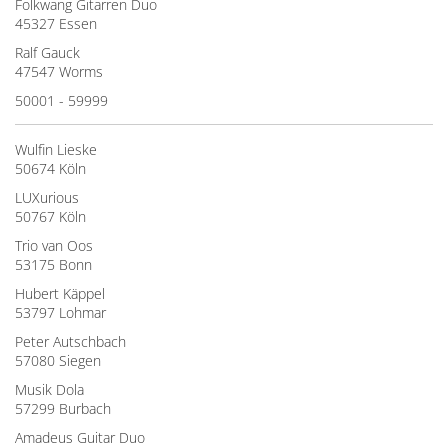
Folkwang Gitarren Duo
45327 Essen
Ralf Gauck
47547 Worms
50001 - 59999
Wulfin Lieske
50674 Köln
LUXurious
50767 Köln
Trio van Oos
53175 Bonn
Hubert Käppel
53797 Lohmar
Peter Autschbach
57080 Siegen
Musik Dola
57299 Burbach
Amadeus Guitar Duo