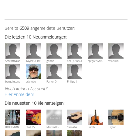
Bereits
6509
angemeldete Benutzer!
Die letzten 10 Neuanmeldungen:
Schrattbauer
Taylor514ce
gemlo
abrTjQWSSXuVznPolE
rprgwYZARUTZQyCWESpD
visualkit6
bargainsandmore
askhobo
Parlor-0
Philipp-J
Noch keinen Account?
Hier Anmelden!
Die neuesten 10 Kleinanzeigen:
BOHEMIAN
Stoll 25
Martin 00-
Yamaha
Furch
Taylor
Rozawood
anniversary
18V, Bj 2016
NCX 900 R
Vintage 3
Grand
Bestzustand
OM-SR
Auditorium