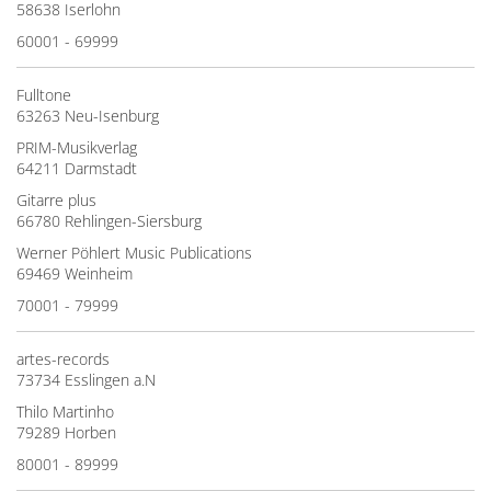
58638 Iserlohn
60001 - 69999
Fulltone
63263 Neu-Isenburg
PRIM-Musikverlag
64211 Darmstadt
Gitarre plus
66780 Rehlingen-Siersburg
Werner Pöhlert Music Publications
69469 Weinheim
70001 - 79999
artes-records
73734 Esslingen a.N
Thilo Martinho
79289 Horben
80001 - 89999