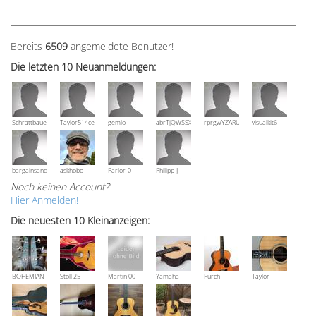
Bereits
6509
angemeldete Benutzer!
Die letzten 10 Neuanmeldungen:
Schrattbauer
Taylor514ce
gemlo
abrTjQWSSXuVznPolE
rprgwYZARUTZQyCWESpD
visualkit6
bargainsandmore
askhobo
Parlor-0
Philipp-J
Noch keinen Account?
Hier Anmelden!
Die neuesten 10 Kleinanzeigen:
BOHEMIAN
Stoll 25
Martin 00-
Yamaha
Furch
Taylor
Rozawood
anniversary
18V, Bj 2016
NCX 900 R
Vintage 3
Grand
Bestzustand
OM-SR
Auditorium
XX-RS