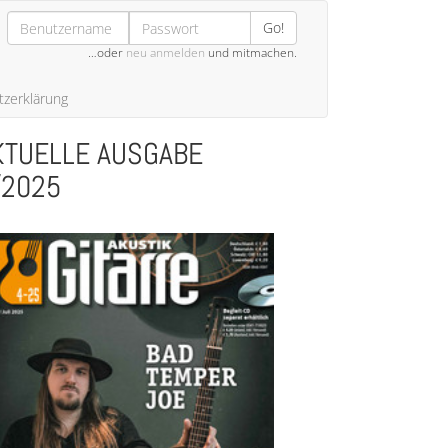
Go!
…oder
neu anmelden
und mitmachen.
zerklärung
KTUELLE AUSGABE
/2025