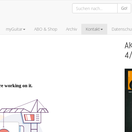
Go!
myGuitar
ABO & Shop
Archiv
Kontakt
Datenschut
A
4