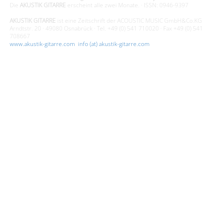
Die
AKUSTIK GITARRE
erscheint alle zwei Monate. · ISSN: 0946-9397
AKUSTIK GITARRE
ist eine Zeitschrift der ACOUSTIC MUSIC GmbH&Co.KG
Arndtstr. 20 · 49080 Osnabrück · Tel. +49 (0) 541 710020 · Fax +49 (0) 541
708667
www.akustik-gitarre.com
·
info (at) akustik-gitarre.com