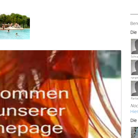
Ber
Die
Schra
rprg
Parlo
Noc
Hie
Die