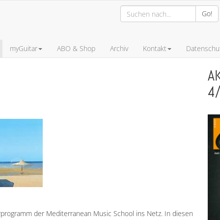
Go!
myGuitar
ABO & Shop
Archiv
Kontakt
Datenschut
A
4
erprogramm der Mediterranean Music School ins Netz. In diesen