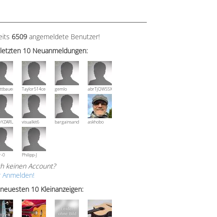
eits
6509
angemeldete Benutzer!
 letzten 10 Neuanmeldungen:
ttbauer
Taylor514ce
gemlo
abrTjQWSSXuVznPolE
wYZARUTZQyCWESpD
visualkit6
bargainsandmore
askhobo
r-0
Philipp-J
h keinen Account?
r Anmelden!
 neuesten 10 Kleinanzeigen: