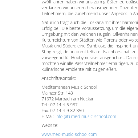
zwölf Jahren haben wir uns zum größten europäisch
verdanken wir unseren herausragenden Dozenten,
Teilnehmern, die zunehmend unser Angebot in A
Natürlich trägt auch die Toskana mit ihrer harm
Erfolg bei. Die beste Voraussetzung, um die eigen
Umgebung mit den weichen Hügeln, Olivenhainen 
Kulturreichtum von Städten wie Florenz oder Volte
Musik und Süden: eine Symbiose, die inspiriert u
Sting zeigt, der in unmittelbarer Nachbarschaft z
vorwiegend für Hobbymusiker ausgerichtet. Da in 
möchten wir alle Passivteilnehmer ermutigen, z
kulinarische Ambiente mit zu genießen.
Anschrift/Kontakt:
Mediterranean Music School
Mainzer Str. 143
71672 Marbach am Neckar
Tel.: 07 14 4-5 987
Fax: 07 14 4-9 82 350
E-Mail:
info (at) med-music-school.com
Website:
www.med-music-school.com