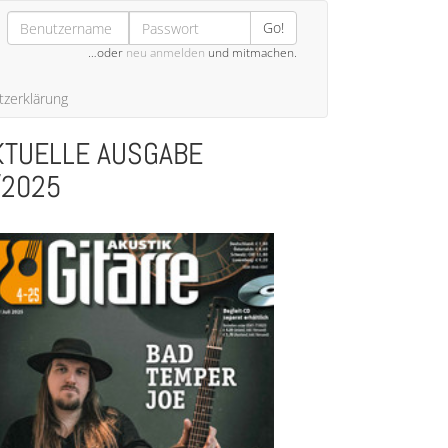
Go!
…oder
neu anmelden
und mitmachen.
zerklärung
KTUELLE AUSGABE
/2025