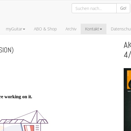
Go!
myGuitar
ABO & Shop
Archiv
Kontakt
Datenschut
A
SION)
4