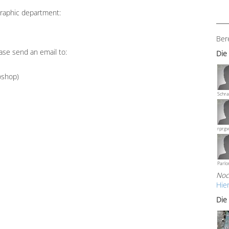
graphic department:
Ber
ase send an email to:
Die
oshop)
Schra
rprg
Parlo
Noc
Hie
Die