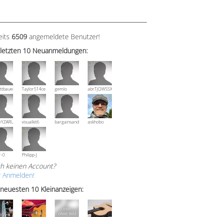
eits
6509
angemeldete Benutzer!
 letzten 10 Neuanmeldungen:
ttbauer
Taylor514ce
gemlo
abrTjQWSSXuVznPolE
wYZARUTZQyCWESpD
visualkit6
bargainsandmore
askhobo
r-0
Philipp-J
h keinen Account?
r Anmelden!
 neuesten 10 Kleinanzeigen: