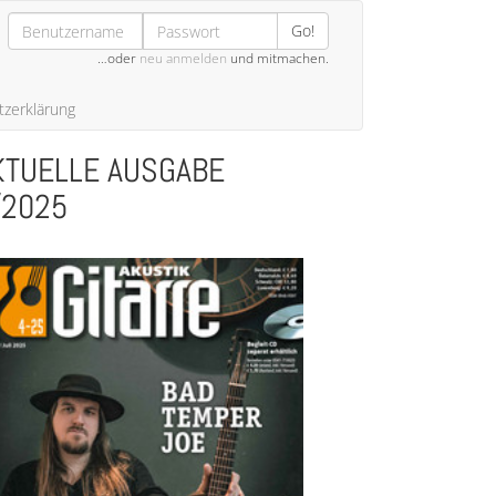
Go!
…oder
neu anmelden
und mitmachen.
zerklärung
KTUELLE AUSGABE
/2025