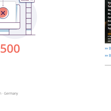
»» B
»» 
m · Germany