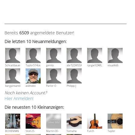
Bereits
6509
angemeldete Benutzer!
Die letzten 10 Neuanmeldungen:
Schrattbauer
Taylor514ce
gemlo
abrTjQWSSXuVznPolE
rprgwYZARUTZQyCWESpD
visualkit6
bargainsandmore
askhobo
Parlor-0
Philipp-J
Noch keinen Account?
Hier Anmelden!
Die neuesten 10 Kleinanzeigen:
BOHEMIAN
Stoll 25
Martin 00-
Yamaha
Furch
Taylor
Rozawood
anniversary
18V, Bj 2016
NCX 900 R
Vintage 3
Grand