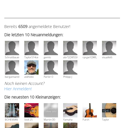
Bereits
6509
angemeldete Benutzer!
Die letzten 10 Neuanmeldungen:
Schrattbauer
Taylor514ce
gemlo
abrTjQWSSXuVznPolE
rprgwYZARUTZQyCWESpD
visualkit6
bargainsandmore
askhobo
Parlor-0
Philipp-J
Noch keinen Account?
Hier Anmelden!
Die neuesten 10 Kleinanzeigen:
BOHEMIAN
Stoll 25
Martin 00-
Yamaha
Furch
Taylor
Rozawood
anniversary
18V, Bj 2016
NCX 900 R
Vintage 3
Grand
Bestzustand
OM-SR
Auditorium