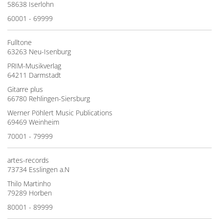
58638 Iserlohn
60001 - 69999
Fulltone
63263 Neu-Isenburg
PRIM-Musikverlag
64211 Darmstadt
Gitarre plus
66780 Rehlingen-Siersburg
Werner Pöhlert Music Publications
69469 Weinheim
70001 - 79999
artes-records
73734 Esslingen a.N
Thilo Martinho
79289 Horben
80001 - 89999