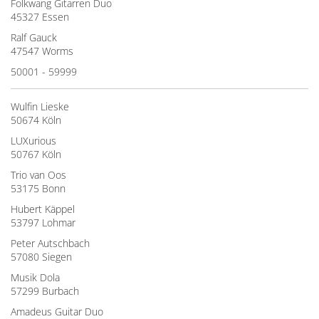
Folkwang Gitarren Duo
45327 Essen
Ralf Gauck
47547 Worms
50001 - 59999
Wulfin Lieske
50674 Köln
LUXurious
50767 Köln
Trio van Oos
53175 Bonn
Hubert Käppel
53797 Lohmar
Peter Autschbach
57080 Siegen
Musik Dola
57299 Burbach
Amadeus Guitar Duo