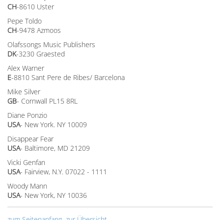
CH
-8610 Uster
Pepe Toldo
CH
-9478 Azmoos
Olafssongs Music Publishers
DK
-3230 Graested
Alex Warner
E
-8810 Sant Pere de Ribes/ Barcelona
Mike Silver
GB
- Cornwall PL15 8RL
Diane Ponzio
USA
- New York. NY 10009
Disappear Fear
USA
- Baltimore, MD 21209
Vicki Genfan
USA
- Fairview, N.Y. 07022 - 1111
Woody Mann
USA
- New York, NY 10036
zum Seitenanfang
zur Übersicht