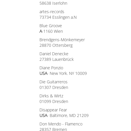
58638 Iserlohn
artes-records
73734 Esslingen a.N
Blue Groove
A
-1160 Wien
Brendgens-Mönkemeyer
28870 Ottersberg
Daniel Denecke
27389 Lauenbrück
Diane Ponzio
USA
- New York. NY 10009
Die Guitarreros
01307 Dresden
Dirks & Wirtz
01099 Dresden
Disappear Fear
USA
- Baltimore, MD 21209
Don Mendo - Flamenco
28357 Bremen