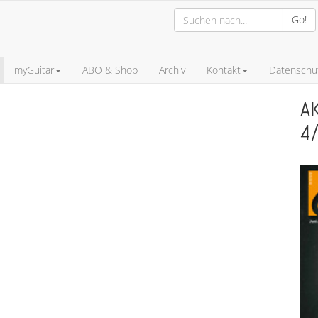
Go!
myGuitar
ABO & Shop
Archiv
Kontakt
Datenschut
A
4