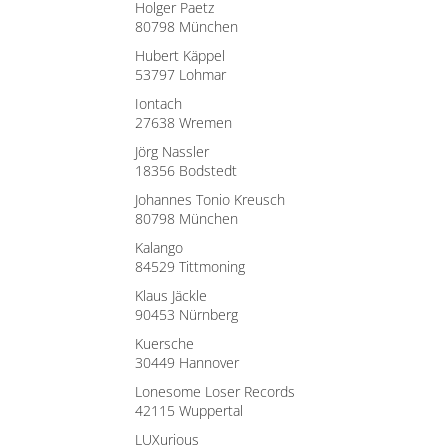
Holger Paetz
80798 München
Hubert Käppel
53797 Lohmar
Iontach
27638 Wremen
Jörg Nassler
18356 Bodstedt
Johannes Tonio Kreusch
80798 München
Kalango
84529 Tittmoning
Klaus Jäckle
90453 Nürnberg
Kuersche
30449 Hannover
Lonesome Loser Records
42115 Wuppertal
LUXurious