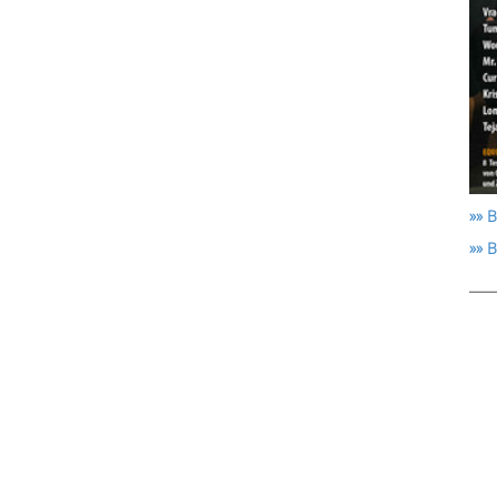
»» B
»» 