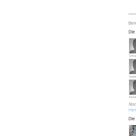
Ber
Die
Schra
rprg
Parlo
Noc
Hie
Die