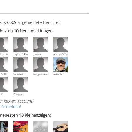
eits
6509
angemeldete Benutzer!
 letzten 10 Neuanmeldungen:
ttbauer
Taylor514ce
gemlo
abrTjQWSSXuVznPolE
wYZARUTZQyCWESpD
visualkit6
bargainsandmore
askhobo
r-0
Philipp-J
h keinen Account?
r Anmelden!
 neuesten 10 Kleinanzeigen: