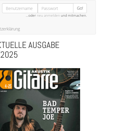
Go!
…oder
neu anmelden
und mitmachen.
zerklärung
KTUELLE AUSGABE
/2025