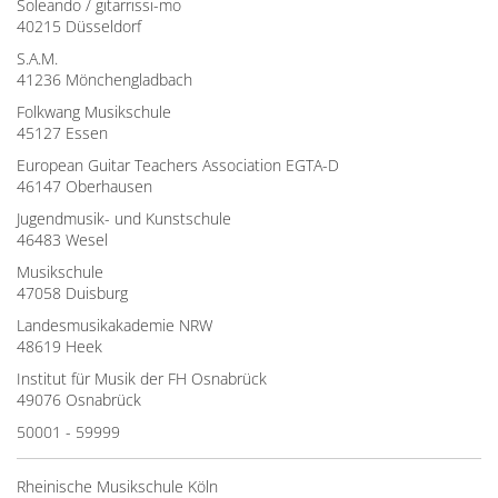
Soleando / gitarrissi-mo
40215 Düsseldorf
S.A.M.
41236 Mönchengladbach
Folkwang Musikschule
45127 Essen
European Guitar Teachers Association EGTA-D
46147 Oberhausen
Jugendmusik- und Kunstschule
46483 Wesel
Musikschule
47058 Duisburg
Landesmusikakademie NRW
48619 Heek
Institut für Musik der FH Osnabrück
49076 Osnabrück
50001 - 59999
Rheinische Musikschule Köln