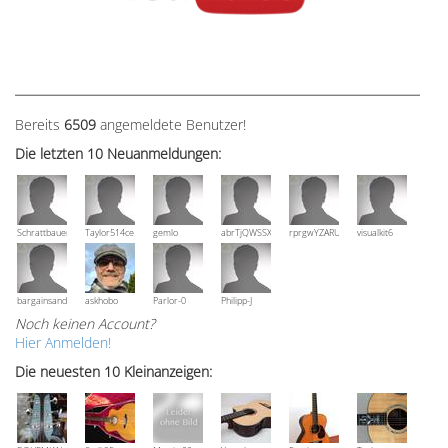
Bereits
6509
angemeldete Benutzer!
Die letzten 10 Neuanmeldungen:
Schrattbauer
Taylor514ce
gemlo
abrTjQWSSXuVznPolE
rprgwYZARUTZQyCWESpD
visualkit6
bargainsandmore
askhobo
Parlor-0
Philipp-J
Noch keinen Account?
Hier Anmelden!
Die neuesten 10 Kleinanzeigen: