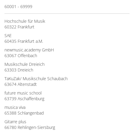
60001 - 69999
Hochschule für Musik
60322 Frankfurt
SAE
60435 Frankfurt a.M.
newmusic.academy GmbH
63067 Offenbach
Musikschule Dreieich
63303 Dreieich
TaKuZak/ Musikschule Schaubach
63674 Altenstadt
future music school
63739 Aschaffenburg
musica viva
65388 Schlangenbad
Gitarre plus
66780 Rehlingen-Siersburg