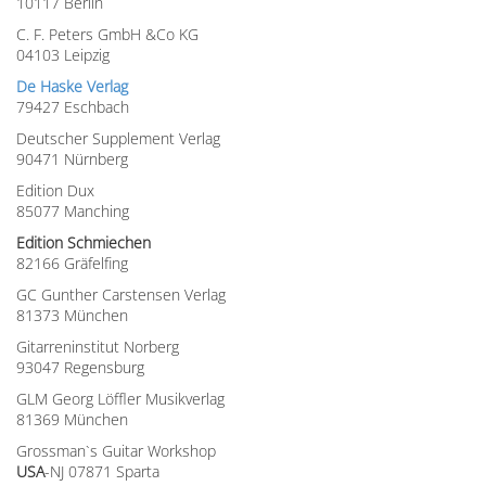
10117 Berlin
C. F. Peters GmbH &Co KG
04103 Leipzig
De Haske Verlag
79427 Eschbach
Deutscher Supplement Verlag
90471 Nürnberg
Edition Dux
85077 Manching
Edition Schmiechen
82166 Gräfelfing
GC Gunther Carstensen Verlag
81373 München
Gitarreninstitut Norberg
93047 Regensburg
GLM Georg Löffler Musikverlag
81369 München
Grossman`s Guitar Workshop
USA
-NJ 07871 Sparta