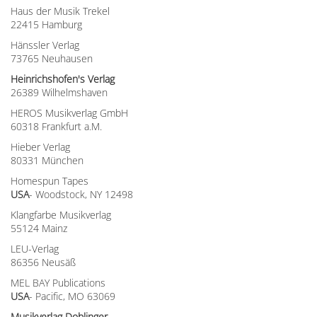
Haus der Musik Trekel
22415 Hamburg
Hänssler Verlag
73765 Neuhausen
Heinrichshofen's Verlag
26389 Wilhelmshaven
HEROS Musikverlag GmbH
60318 Frankfurt a.M.
Hieber Verlag
80331 München
Homespun Tapes
USA
- Woodstock, NY 12498
Klangfarbe Musikverlag
55124 Mainz
LEU-Verlag
86356 Neusäß
MEL BAY Publications
USA
- Pacific, MO 63069
Musikverlag Doblinger