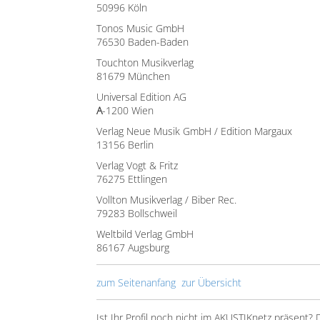
50996 Köln
Tonos Music GmbH
76530 Baden-Baden
Touchton Musikverlag
81679 München
Universal Edition AG
A
-1200 Wien
Verlag Neue Musik GmbH / Edition Margaux
13156 Berlin
Verlag Vogt & Fritz
76275 Ettlingen
Vollton Musikverlag / Biber Rec.
79283 Bollschweil
Weltbild Verlag GmbH
86167 Augsburg
zum Seitenanfang
zur Übersicht
Ist Ihr Profil noch nicht im AKUSTIKnetz präsent