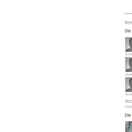
Ber
Die
Schra
rprg
Parlo
Noc
Hie
Die