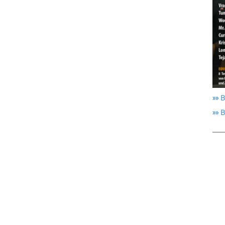
»» B
»» 