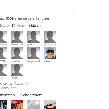
eits
6509
angemeldete Benutzer!
 letzten 10 Neuanmeldungen:
ttbauer
Taylor514ce
gemlo
abrTjQWSSXuVznPolE
wYZARUTZQyCWESpD
visualkit6
bargainsandmore
askhobo
r-0
Philipp-J
h keinen Account?
r Anmelden!
 neuesten 10 Kleinanzeigen: