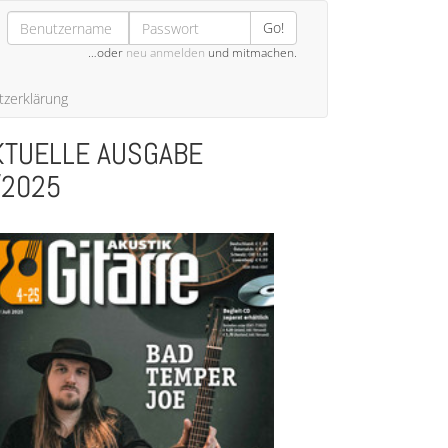
Go!
…oder
neu anmelden
und mitmachen.
zerklärung
KTUELLE AUSGABE
/2025