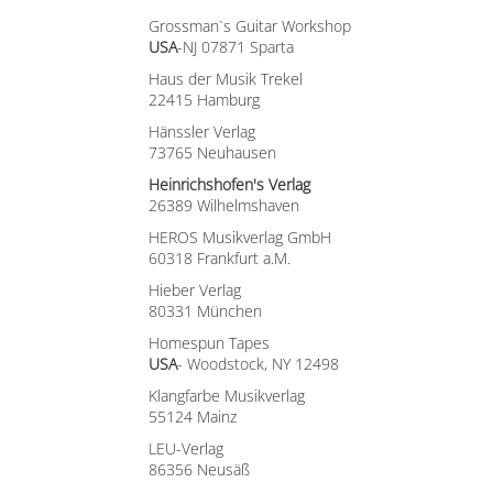
Grossman`s Guitar Workshop
USA
-NJ 07871 Sparta
Haus der Musik Trekel
22415 Hamburg
Hänssler Verlag
73765 Neuhausen
Heinrichshofen's Verlag
26389 Wilhelmshaven
HEROS Musikverlag GmbH
60318 Frankfurt a.M.
Hieber Verlag
80331 München
Homespun Tapes
USA
- Woodstock, NY 12498
Klangfarbe Musikverlag
55124 Mainz
LEU-Verlag
86356 Neusäß