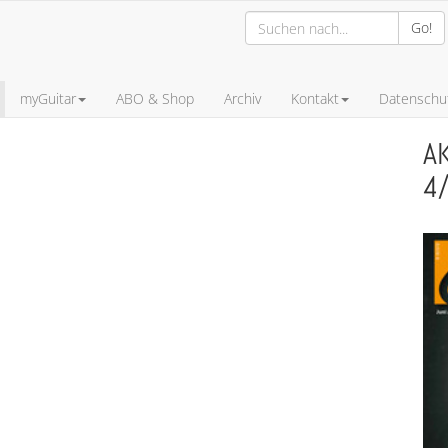
Go!
myGuitar
ABO & Shop
Archiv
Kontakt
Datenschut
A
4