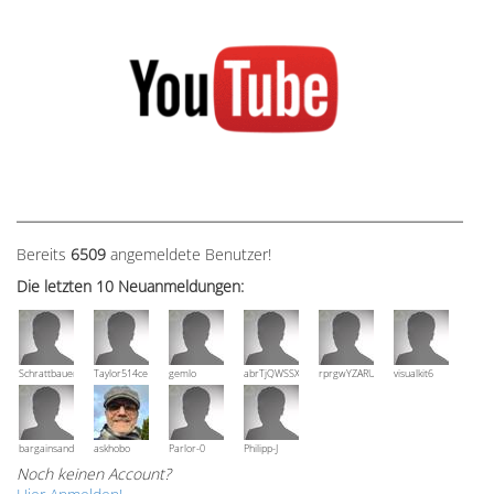
Bereits
6509
angemeldete Benutzer!
Die letzten 10 Neuanmeldungen:
Schrattbauer
Taylor514ce
gemlo
abrTjQWSSXuVznPolE
rprgwYZARUTZQyCWESpD
visualkit6
bargainsandmore
askhobo
Parlor-0
Philipp-J
Noch keinen Account?