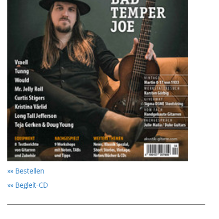
»» Bestellen
»» Begleit-CD