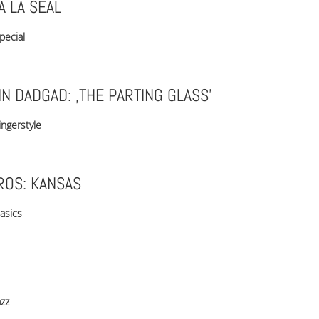
À LA SEAL
pecial
IN DADGAD: ‚THE PARTING GLASS’
ingerstyle
ROS: KANSAS
asics
azz