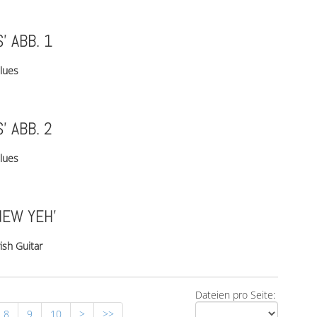
’ ABB. 1
lues
’ ABB. 2
lues
NEW YEH’
rish Guitar
Dateien pro Seite:
8
9
10
>
>>