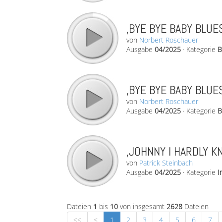
‚BYE BYE BABY BLUES
von
Norbert Roschauer
Ausgabe
04/2025
·
Kategorie
B
‚BYE BYE BABY BLUES
von
Norbert Roschauer
Ausgabe
04/2025
·
Kategorie
B
‚JOHNNY I HARDLY K
von
Patrick Steinbach
Ausgabe
04/2025
·
Kategorie
I
Dateien
1
bis
10
von insgesamt
2628
Dateien
<<
<
1
2
3
4
5
6
7