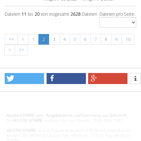
Dateien
11
bis
20
von insgesamt
2628
Dateien
Dateien pro Seite:
<<
<
1
2
3
4
5
6
7
8
9
10
>
>>
Design - Gestaltung - Umsetzung ©20015 MORENO media-it
Akustik-GITARRE.com - Ausgabenarchiv und Community zur Zeitschrift.
Die
AKUSTIK GITARRE
erscheint alle zwei Monate. · ISSN: 0946-9397
AKUSTIK GITARRE
ist eine Zeitschrift der ACOUSTIC MUSIC GmbH&Co.KG
Arndtstr. 20 · 49080 Osnabrück · Tel. +49 (0) 541 710020 · Fax +49 (0) 541
708667