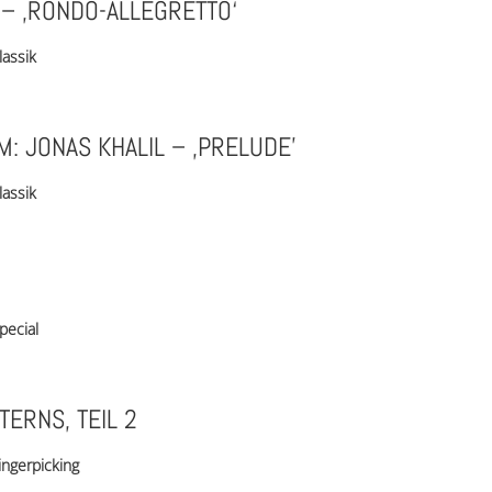
– ‚RONDO-ALLEGRETTO‘
lassik
: JONAS KHALIL – ‚PRELUDE’
lassik
pecial
TERNS, TEIL 2
ingerpicking