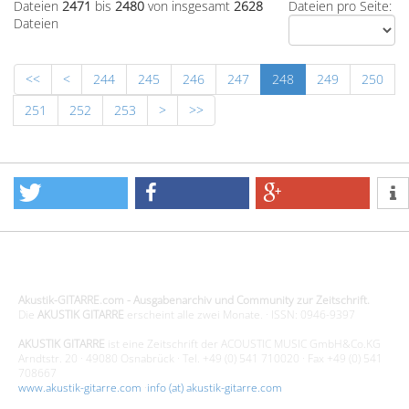
Dateien
2471
bis
2480
von insgesamt
2628
Dateien pro Seite:
Dateien
<<
<
244
245
246
247
248
249
250
251
252
253
>
>>
Design - Gestaltung - Umsetzung ©20015 MORENO media-it
Akustik-GITARRE.com - Ausgabenarchiv und Community zur Zeitschrift.
Die
AKUSTIK GITARRE
erscheint alle zwei Monate. · ISSN: 0946-9397
AKUSTIK GITARRE
ist eine Zeitschrift der ACOUSTIC MUSIC GmbH&Co.KG
Arndtstr. 20 · 49080 Osnabrück · Tel. +49 (0) 541 710020 · Fax +49 (0) 541
708667
www.akustik-gitarre.com
·
info (at) akustik-gitarre.com