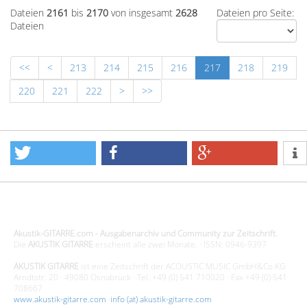
Dateien
2161
bis
2170
von insgesamt
2628
Dateien pro Seite:
Dateien
<<
<
213
214
215
216
217
218
219
220
221
222
>
>>
Design - Gestaltung - Umsetzung ©20015 MORENO media-it
Akustik-GITARRE.com - Ausgabenarchiv und Community zur Zeitschrift.
Die
AKUSTIK GITARRE
erscheint alle zwei Monate. · ISSN: 0946-9397
AKUSTIK GITARRE
ist eine Zeitschrift der ACOUSTIC MUSIC GmbH&Co.KG
Arndtstr. 20 · 49080 Osnabrück · Tel. +49 (0) 541 710020 · Fax +49 (0) 541
708667
www.akustik-gitarre.com
·
info (at) akustik-gitarre.com