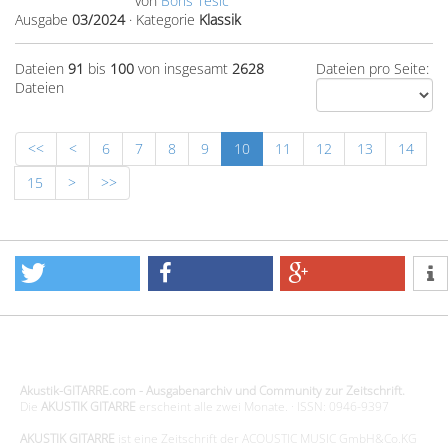
von
Boris Tesic
Ausgabe
03/2024
·
Kategorie
Klassik
Dateien
91
bis
100
von insgesamt
2628
Dateien pro Seite:
Dateien
<<
<
6
7
8
9
10
11
12
13
14
15
>
>>
Design - Gestaltung - Umsetzung ©20015 MORENO media-it
Akustik-GITARRE.com - Ausgabenarchiv und Community zur Zeitschrift.
Die
AKUSTIK GITARRE
erscheint alle zwei Monate. · ISSN: 0946-9397
AKUSTIK GITARRE
ist eine Zeitschrift der ACOUSTIC MUSIC GmbH&Co.KG