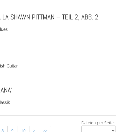
À LA SHAWN PITTMAN – TEIL 2, ABB. 2
lues
rish Guitar
MANA‘
lassik
Dateien pro Seite:
8
9
10
>
>>