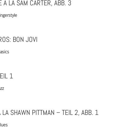
 À LA SAM CARTER, ABB. 3
ingerstyle
OS: BON JOVI
asics
EIL 1
azz
À LA SHAWN PITTMAN – TEIL 2, ABB. 1
lues