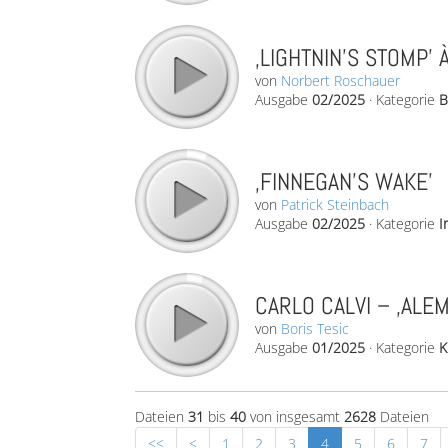
‚LIGHTNIN’S STOMP’ 
von
Norbert Roschauer
Ausgabe
02/2025
·
Kategorie
B
‚FINNEGAN’S WAKE’
von
Patrick Steinbach
Ausgabe
02/2025
·
Kategorie
I
CARLO CALVI – ‚ALE
von
Boris Tesic
Ausgabe
01/2025
·
Kategorie
K
Dateien
31
bis
40
von insgesamt
2628
Dateien
<<
<
1
2
3
4
5
6
7