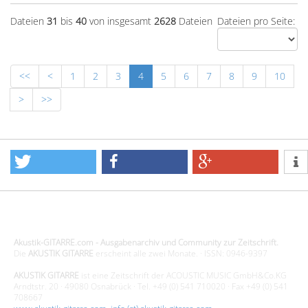
Dateien
31
bis
40
von insgesamt
2628
Dateien
Dateien pro Seite:
<<
<
1
2
3
4
5
6
7
8
9
10
>
>>
Design - Gestaltung - Umsetzung ©20015 MORENO media-it
Akustik-GITARRE.com - Ausgabenarchiv und Community zur Zeitschrift.
Die
AKUSTIK GITARRE
erscheint alle zwei Monate. · ISSN: 0946-9397
AKUSTIK GITARRE
ist eine Zeitschrift der ACOUSTIC MUSIC GmbH&Co.KG
Arndtstr. 20 · 49080 Osnabrück · Tel. +49 (0) 541 710020 · Fax +49 (0) 541
708667