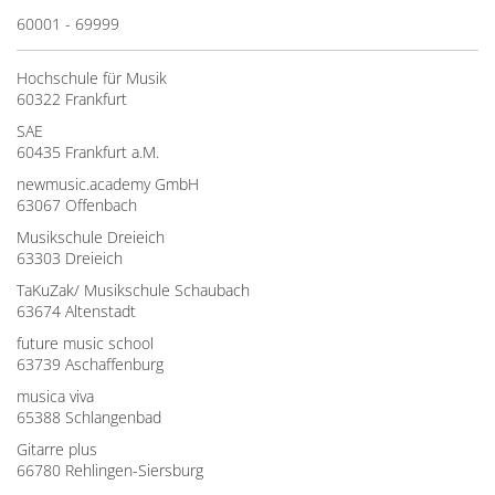
60001 - 69999
Hochschule für Musik
60322 Frankfurt
SAE
60435 Frankfurt a.M.
newmusic.academy GmbH
63067 Offenbach
Musikschule Dreieich
63303 Dreieich
TaKuZak/ Musikschule Schaubach
63674 Altenstadt
future music school
63739 Aschaffenburg
musica viva
65388 Schlangenbad
Gitarre plus
66780 Rehlingen-Siersburg