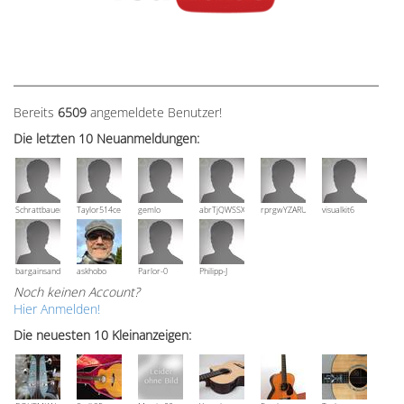
Bereits
6509
angemeldete Benutzer!
Die letzten 10 Neuanmeldungen:
Schrattbauer
Taylor514ce
gemlo
abrTjQWSSXuVznPolE
rprgwYZARUTZQyCWESpD
visualkit6
bargainsandmore
askhobo
Parlor-0
Philipp-J
Noch keinen Account?
Hier Anmelden!
Die neuesten 10 Kleinanzeigen: