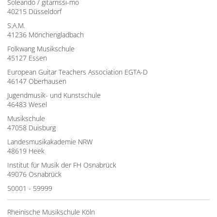
Soleando / gitarrissi-mo
40215 Düsseldorf
S.A.M.
41236 Mönchengladbach
Folkwang Musikschule
45127 Essen
European Guitar Teachers Association EGTA-D
46147 Oberhausen
Jugendmusik- und Kunstschule
46483 Wesel
Musikschule
47058 Duisburg
Landesmusikakademie NRW
48619 Heek
Institut für Musik der FH Osnabrück
49076 Osnabrück
50001 - 59999
Rheinische Musikschule Köln