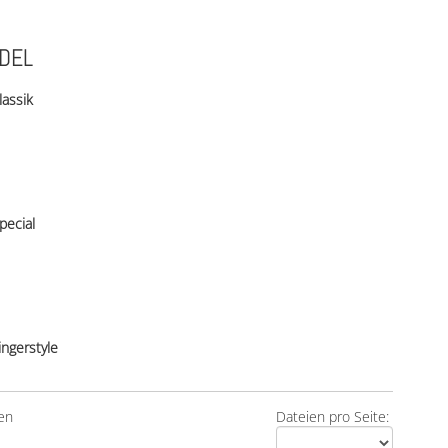
NDEL
lassik
pecial
ingerstyle
en
Dateien pro Seite: