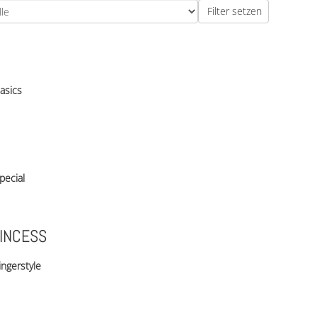
asics
pecial
INCESS
ingerstyle