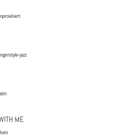
mprovisiert
ingerstyle-Jazz
atin
 WITH ME
lues